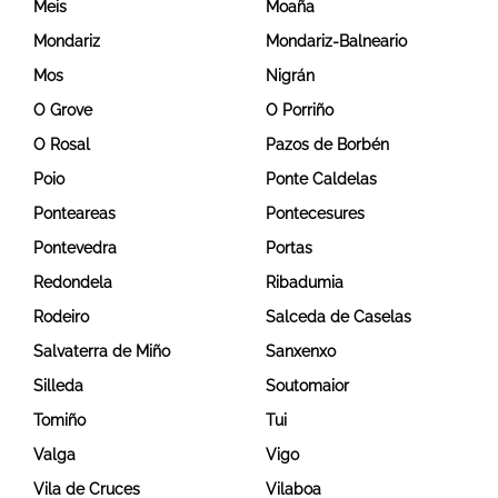
Meis
Moaña
Mondariz
Mondariz-Balneario
Mos
Nigrán
O Grove
O Porriño
O Rosal
Pazos de Borbén
Poio
Ponte Caldelas
Ponteareas
Pontecesures
Pontevedra
Portas
Redondela
Ribadumia
Rodeiro
Salceda de Caselas
Salvaterra de Miño
Sanxenxo
Silleda
Soutomaior
Tomiño
Tui
Valga
Vigo
Vila de Cruces
Vilaboa