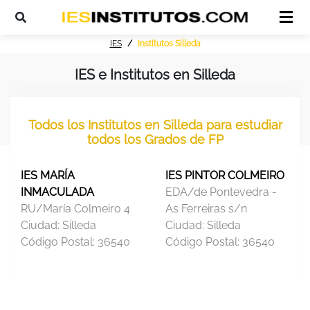
IES
Institutos Silleda
IES e Institutos en Silleda
Todos los Institutos en Silleda para estudiar
todos los Grados de FP
IES MARÍA
IES PINTOR COLMEIRO
INMACULADA
EDA/de Pontevedra -
RU/María Colmeiro 4
As Ferreiras s/n
Ciudad:
Silleda
Ciudad:
Silleda
Código Postal:
36540
Código Postal:
36540