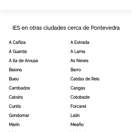
IES en otras ciudades cerca de Pontevedra
A Cañiza
A Estrada
A Guarda
A Lama
A lla de Arousa
As Neves
Baiona
Barro
Bueu
Caldas de Reis
Cambados
Cangas
Catoira
Cotobade
Cuntis
Forcarei
Gondomar
Lalín
Marín
Meaño