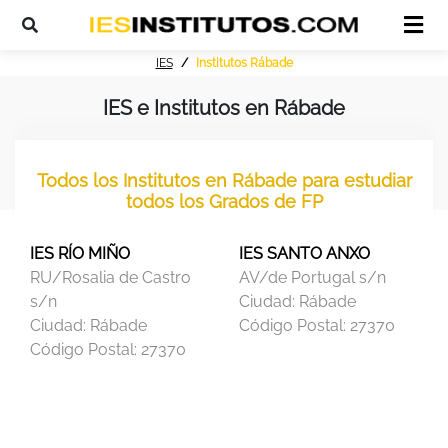
IES
Institutos Rábade
IES e Institutos en Rábade
Todos los Institutos en Rábade para estudiar
todos los Grados de FP
IES RÍO MIÑO
IES SANTO ANXO
RU/Rosalia de Castro
AV/de Portugal s/n
s/n
Ciudad:
Rábade
Ciudad:
Rábade
Código Postal:
27370
Código Postal:
27370