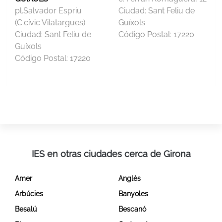
pl.Salvador Espriu
Ciudad:
Sant Feliu de
(C.cívic Vilatargues)
Guíxols
Ciudad:
Sant Feliu de
Código Postal:
17220
Guíxols
Código Postal:
17220
IES en otras ciudades cerca de Girona
Amer
Anglès
Arbúcies
Banyoles
Besalú
Bescanó