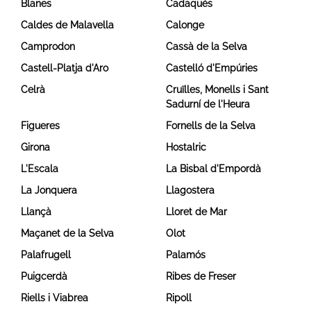
Blanes
Cadaqués
Caldes de Malavella
Calonge
Camprodon
Cassà de la Selva
Castell-Platja d'Aro
Castelló d'Empúries
Celrà
Cruïlles, Monells i Sant
Sadurní de l'Heura
Figueres
Fornells de la Selva
Girona
Hostalric
L'Escala
La Bisbal d'Empordà
La Jonquera
Llagostera
Llançà
Lloret de Mar
Maçanet de la Selva
Olot
Palafrugell
Palamós
Puigcerdà
Ribes de Freser
Riells i Viabrea
Ripoll