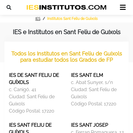
IES
Institutos Sant Feliu de Guíxols
IES e Institutos en Sant Feliu de Guíxols
Todos los Institutos en Sant Feliu de Guíxols
para estudiar todos los Grados de FP
IES DE SANT FELIU DE
IES SANT ELM
GUÍXOLS
c. Abat Sunyer, s/n
c. Canigó, 41
Ciudad:
Sant Feliu de
Ciudad:
Sant Feliu de
Guíxols
Guíxols
Código Postal:
17220
Código Postal:
17220
IES SANT FELIU DE
IES SANT JOSEP
GUÍXOLS
c. Ferran Romaguera, 12