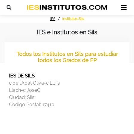
IES
Institutos Sils
IES e Institutos en Sils
Todos los Institutos en Sils para estudiar
todos los Grados de FP
IES DE SILS
c.de l'Abat Oliva-c.Lluís
Llach-c.JoseC
Ciudad:
Sils
Código Postal:
17410