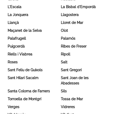
L'Escala
La Bisbal d'Empordà
La Jonquera
Llagostera
Llançà
Lloret de Mar
Maçanet de la Selva
Olot
Palafrugell
Palamós
Puigcerdà
Ribes de Freser
Riells i Viabrea
Ripoll
Roses
Salt
Sant Feliu de Guíxols
Sant Gregori
Sant Hilari Sacalm
Sant Joan de les
Abadesses
Santa Coloma de Farners
Sils
Torroella de Montgrí
Tossa de Mar
Verges
Vidreres