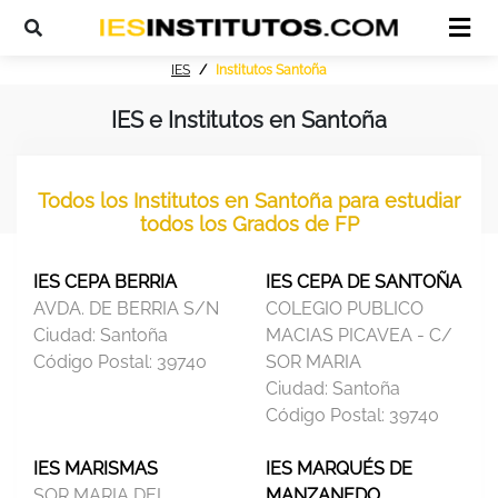
IES
Institutos Santoña
IES e Institutos en Santoña
Todos los Institutos en Santoña para estudiar
todos los Grados de FP
IES CEPA BERRIA
IES CEPA DE SANTOÑA
AVDA. DE BERRIA S/N
COLEGIO PUBLICO
Ciudad:
Santoña
MACIAS PICAVEA - C/
Código Postal:
39740
SOR MARIA
Ciudad:
Santoña
Código Postal:
39740
IES MARISMAS
IES MARQUÉS DE
SOR MARIA DEL
MANZANEDO