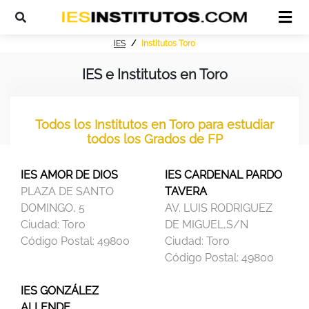
IES
Institutos Toro
IES e Institutos en Toro
Todos los Institutos en Toro para estudiar
todos los Grados de FP
IES AMOR DE DIOS
IES CARDENAL PARDO
PLAZA DE SANTO
TAVERA
DOMINGO, 5
AV. LUIS RODRIGUEZ
Ciudad:
Toro
DE MIGUEL,S/N
Código Postal:
49800
Ciudad:
Toro
Código Postal:
49800
IES GONZÁLEZ
ALLENDE