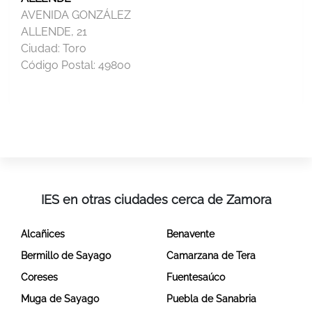
AVENIDA GONZÁLEZ
ALLENDE, 21
Ciudad:
Toro
Código Postal:
49800
IES en otras ciudades cerca de Zamora
Alcañices
Benavente
Bermillo de Sayago
Camarzana de Tera
Coreses
Fuentesaúco
Muga de Sayago
Puebla de Sanabria