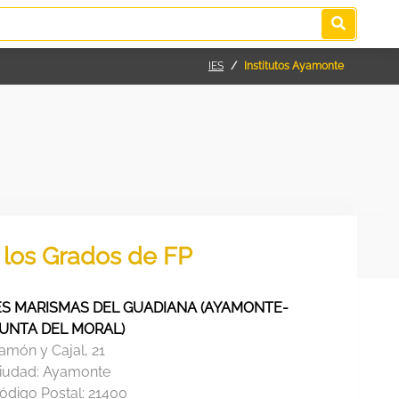
IES
Institutos Ayamonte
 los Grados de FP
ES MARISMAS DEL GUADIANA (AYAMONTE-
UNTA DEL MORAL)
amón y Cajal, 21
iudad:
Ayamonte
ódigo Postal:
21400