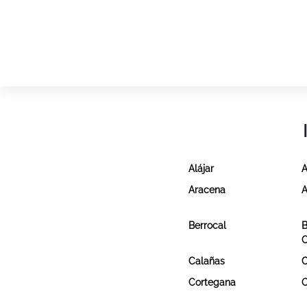
Alájar
A
Aracena
A
Berrocal
B
Calañas
C
Cortegana
C