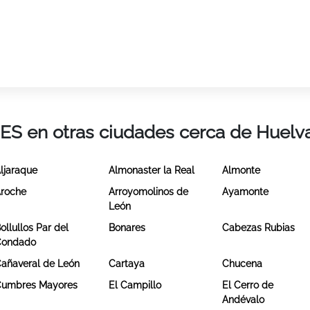
IES en otras ciudades cerca de Huelv
ljaraque
Almonaster la Real
Almonte
roche
Arroyomolinos de
Ayamonte
León
ollullos Par del
Bonares
Cabezas Rubias
Condado
añaveral de León
Cartaya
Chucena
umbres Mayores
El Campillo
El Cerro de
Andévalo