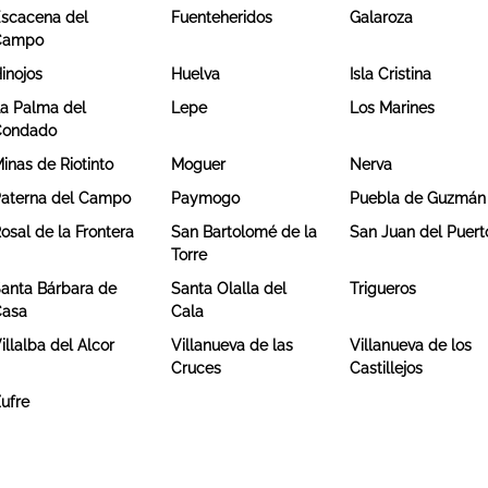
scacena del
Fuenteheridos
Galaroza
Campo
inojos
Huelva
Isla Cristina
a Palma del
Lepe
Los Marines
Condado
inas de Riotinto
Moguer
Nerva
aterna del Campo
Paymogo
Puebla de Guzmán
osal de la Frontera
San Bartolomé de la
San Juan del Puert
Torre
anta Bárbara de
Santa Olalla del
Trigueros
Casa
Cala
illalba del Alcor
Villanueva de las
Villanueva de los
Cruces
Castillejos
ufre