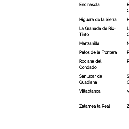
Encinasola
E
Higuera de la Sierra
H
La Granada de Río-
L
Tinto
Manzanilla
M
Palos de la Frontera
P
Rociana del
R
Condado
Sanlúcar de
S
Guadiana
Villablanca
V
Zalamea la Real
Z