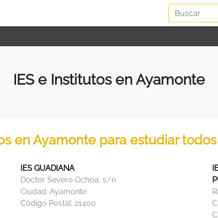
IES e Institutos en Ayamonte
utos en Ayamonte para estudiar todos
IES GUADIANA
I
Doctor Severo Ochoa, s/n
P
Ciudad:
Ayamonte
R
Código Postal:
21400
C
C