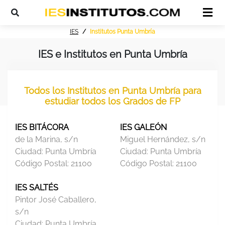
IES
Institutos Punta Umbría
IES e Institutos en Punta Umbría
Todos los Institutos en Punta Umbría para
estudiar todos los Grados de FP
IES BITÁCORA
IES GALEÓN
de la Marina, s/n
Miguel Hernández, s/n
Ciudad:
Punta Umbría
Ciudad:
Punta Umbría
Código Postal:
21100
Código Postal:
21100
IES SALTÉS
Pintor José Caballero,
s/n
Ciudad:
Punta Umbría