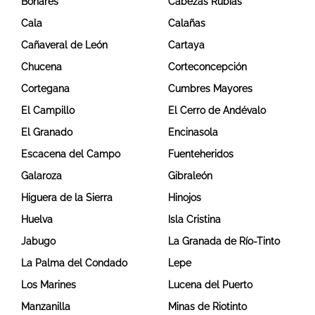
Bonares
Cabezas Rubias
Cala
Calañas
Cañaveral de León
Cartaya
Chucena
Corteconcepción
Cortegana
Cumbres Mayores
El Campillo
El Cerro de Andévalo
El Granado
Encinasola
Escacena del Campo
Fuenteheridos
Galaroza
Gibraleón
Higuera de la Sierra
Hinojos
Huelva
Isla Cristina
Jabugo
La Granada de Río-Tinto
La Palma del Condado
Lepe
Los Marines
Lucena del Puerto
Manzanilla
Minas de Riotinto