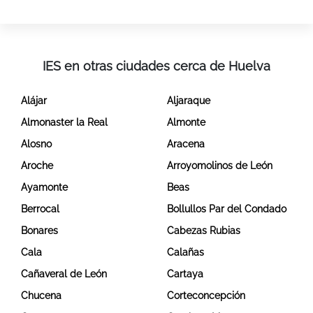
IES en otras ciudades cerca de Huelva
Alájar
Aljaraque
Almonaster la Real
Almonte
Alosno
Aracena
Aroche
Arroyomolinos de León
Ayamonte
Beas
Berrocal
Bollullos Par del Condado
Bonares
Cabezas Rubias
Cala
Calañas
Cañaveral de León
Cartaya
Chucena
Corteconcepción