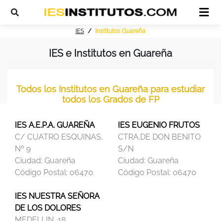
IES
Institutos Guareña
IES e Institutos en Guareña
Todos los Institutos en Guareña para estudiar
todos los Grados de FP
IES A.E.P.A. GUAREÑA
IES EUGENIO FRUTOS
C/ CUATRO ESQUINAS,
CTRA.DE DON BENITO
Nº 9
S/N
Ciudad:
Guareña
Ciudad:
Guareña
Código Postal:
06470
Código Postal:
06470
IES NUESTRA SEÑORA
DE LOS DOLORES
MEDELLIN, 18