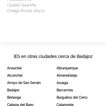
Ciudad:
Guareña
Código Postal:
06470
IES en otras ciudades cerca de Badajoz
Aceuchal
Alburquerque
Alconchel
Almendralejo
Arroyo de San Serván
Azuaga
Badajoz
Barcarrota
Berlanga
Burguillos del Cerro
Cabeza del Buey
Calamonte