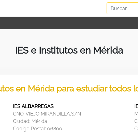
IES e Institutos en Mérida
tutos en Mérida para estudiar todos 
IES ALBARREGAS
I
CNO. VIEJO MIRANDILLA,S/N
M
Ciudad:
Mérida
C
Código Postal:
06800
C