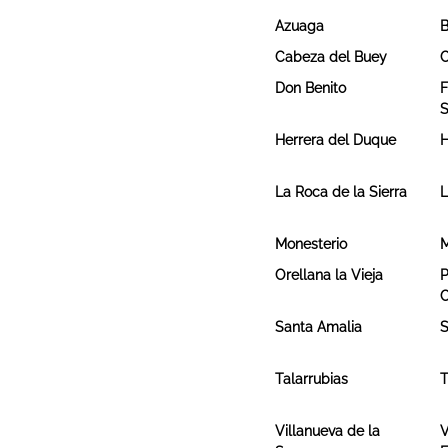
Azuaga
B
Cabeza del Buey
C
Don Benito
F
S
Herrera del Duque
H
La Roca de la Sierra
L
Monesterio
M
Orellana la Vieja
P
C
Santa Amalia
S
Talarrubias
T
Villanueva de la
V