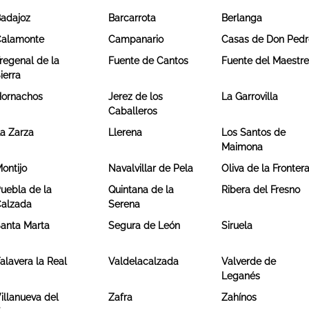
adajoz
Barcarrota
Berlanga
alamonte
Campanario
Casas de Don Pedr
regenal de la
Fuente de Cantos
Fuente del Maestr
ierra
ornachos
Jerez de los
La Garrovilla
Caballeros
a Zarza
Llerena
Los Santos de
Maimona
ontijo
Navalvillar de Pela
Oliva de la Fronter
uebla de la
Quintana de la
Ribera del Fresno
alzada
Serena
anta Marta
Segura de León
Siruela
alavera la Real
Valdelacalzada
Valverde de
Leganés
illanueva del
Zafra
Zahínos