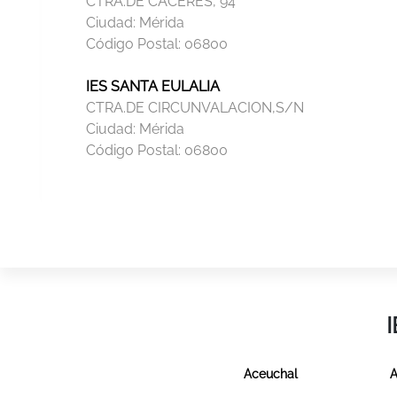
CTRA.DE CACERES, 94
Ciudad:
Mérida
Código Postal:
06800
IES SANTA EULALIA
CTRA.DE CIRCUNVALACION,S/N
Ciudad:
Mérida
Código Postal:
06800
Aceuchal
A