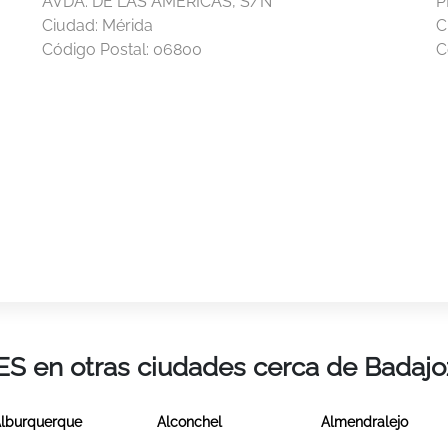
AVDA. DE LAS AMÉRICAS, S/N
P
Ciudad:
Mérida
C
Código Postal:
06800
C
IES en otras ciudades cerca de Badajo
lburquerque
Alconchel
Almendralejo