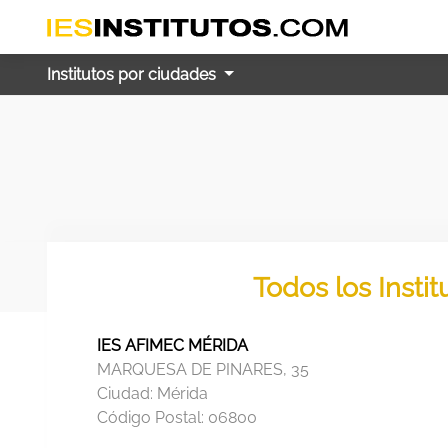
Institutos por ciudades
Todos los Insti
IES AFIMEC MÉRIDA
MARQUESA DE PINARES, 35
Ciudad:
Mérida
Código Postal:
06800