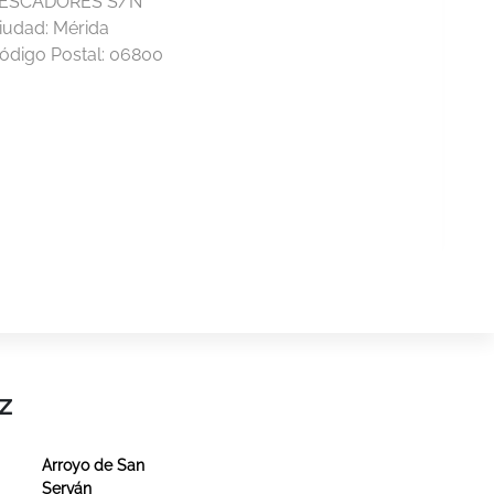
ESCADORES S/N
iudad:
Mérida
ódigo Postal:
06800
z
Arroyo de San
Serván