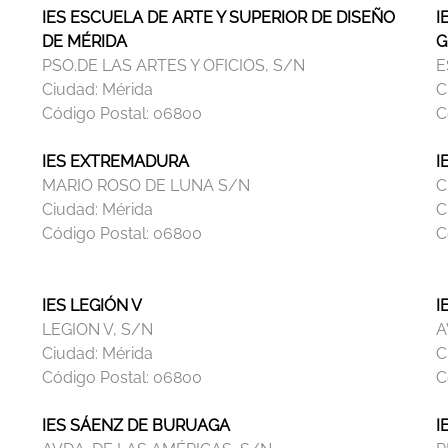
IES ESCUELA DE ARTE Y SUPERIOR DE DISEÑO
I
DE MÉRIDA
G
PSO.DE LAS ARTES Y OFICIOS, S/N
E
Ciudad:
Mérida
C
Código Postal:
06800
C
IES EXTREMADURA
I
MARIO ROSO DE LUNA S/N
C
Ciudad:
Mérida
C
Código Postal:
06800
C
IES LEGIÓN V
I
LEGION V, S/N
A
Ciudad:
Mérida
C
Código Postal:
06800
C
IES SÁENZ DE BURUAGA
I