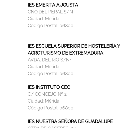
IES EMERITA AUGUSTA
CNO.DEL PERAL,S/N
Ciudad:
Mérida
Código Postal:
06800
IES ESCUELA SUPERIOR DE HOSTELERÍA Y
AGROTURISMO DE EXTREMADURA
AVDA. DEL RIO S/Nº
Ciudad:
Mérida
Código Postal:
06800
IES INSTITUTO CEO
C/ CONCEJO Nº 2
Ciudad:
Mérida
Código Postal:
06800
IES NUESTRA SEÑORA DE GUADALUPE