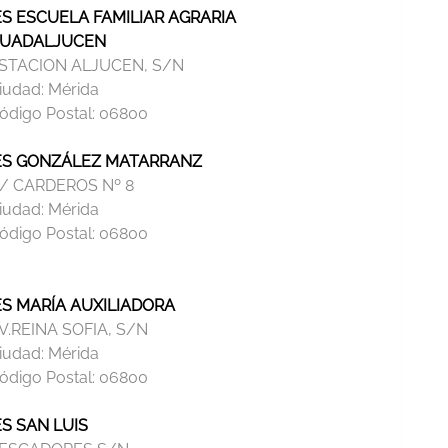
ES ESCUELA FAMILIAR AGRARIA
UADALJUCEN
STACION ALJUCEN, S/N
iudad:
Mérida
ódigo Postal:
06800
ES GONZÁLEZ MATARRANZ
/ CARDEROS Nº 8
iudad:
Mérida
ódigo Postal:
06800
ES MARÍA AUXILIADORA
V.REINA SOFIA, S/N
iudad:
Mérida
ódigo Postal:
06800
ES SAN LUIS