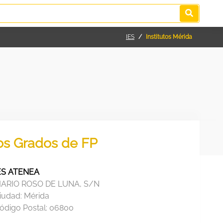
IES
Institutos Mérida
los Grados de FP
ES ATENEA
ARIO ROSO DE LUNA, S/N
iudad:
Mérida
ódigo Postal:
06800