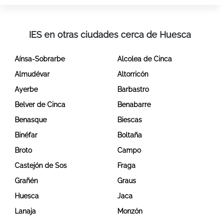
IES en otras ciudades cerca de Huesca
Aínsa-Sobrarbe
Alcolea de Cinca
Almudévar
Altorricón
Ayerbe
Barbastro
Belver de Cinca
Benabarre
Benasque
Biescas
Binéfar
Boltaña
Broto
Campo
Castejón de Sos
Fraga
Grañén
Graus
Huesca
Jaca
Lanaja
Monzón