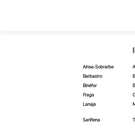
Aínsa-Sobrarbe
A
Barbastro
B
Binéfar
B
Fraga
G
Lanaja
Sariñena
T