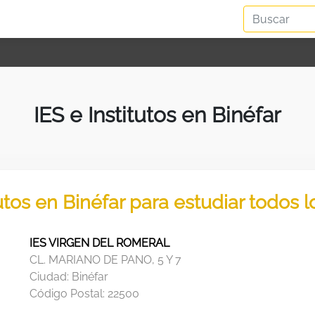
IES e Institutos en Binéfar
tutos en Binéfar para estudiar todos 
IES VIRGEN DEL ROMERAL
CL. MARIANO DE PANO, 5 Y 7
Ciudad:
Binéfar
Código Postal:
22500