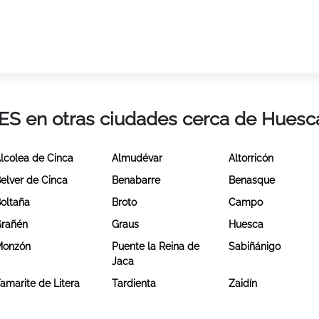
IES en otras ciudades cerca de Huesc
lcolea de Cinca
Almudévar
Altorricón
elver de Cinca
Benabarre
Benasque
oltaña
Broto
Campo
rañén
Graus
Huesca
Monzón
Puente la Reina de
Sabiñánigo
Jaca
amarite de Litera
Tardienta
Zaidín