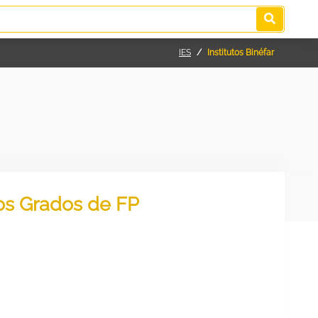
IES
Institutos Binéfar
los Grados de FP