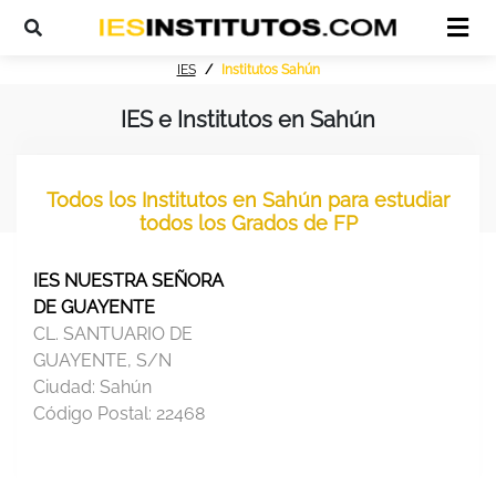
IES
Institutos Sahún
IES e Institutos en Sahún
Todos los Institutos en Sahún para estudiar
todos los Grados de FP
IES NUESTRA SEÑORA
DE GUAYENTE
CL. SANTUARIO DE
GUAYENTE, S/N
Ciudad:
Sahún
Código Postal:
22468