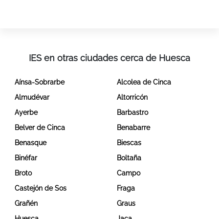
IES en otras ciudades cerca de Huesca
Aínsa-Sobrarbe
Alcolea de Cinca
Almudévar
Altorricón
Ayerbe
Barbastro
Belver de Cinca
Benabarre
Benasque
Biescas
Binéfar
Boltaña
Broto
Campo
Castejón de Sos
Fraga
Grañén
Graus
Huesca
Jaca