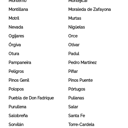
Montefrío
Montejícar
Montillana
Moraleda de Zafayona
Motril
Murtas
Nevada
Nigüelas
Ogíjares
Orce
Órgiva
Otívar
Otura
Padul
Pampaneira
Pedro Martínez
Peligros
Píñar
Pinos Genil
Pinos Puente
Polopos
Pórtugos
Puebla de Don Fadrique
Pulianas
Purullena
Salar
Salobreña
Santa Fe
Sorvilán
Torre-Cardela