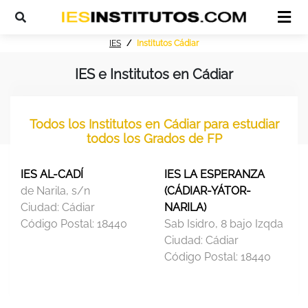
IES
Institutos Cádiar
IES e Institutos en Cádiar
Todos los Institutos en Cádiar para estudiar
todos los Grados de FP
IES AL-CADÍ
IES LA ESPERANZA
de Narila, s/n
(CÁDIAR-YÁTOR-
Ciudad:
Cádiar
NARILA)
Código Postal:
18440
Sab Isidro, 8 bajo Izqda
Ciudad:
Cádiar
Código Postal:
18440