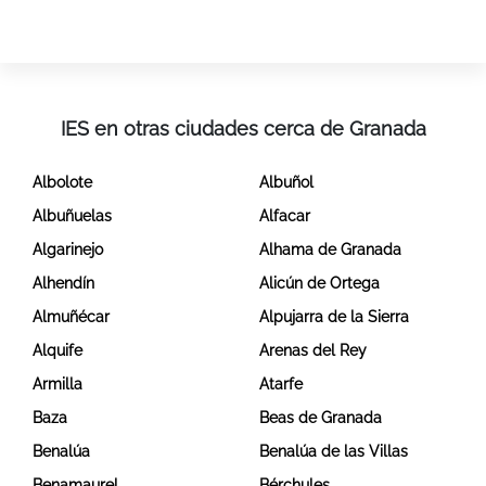
IES en otras ciudades cerca de Granada
Albolote
Albuñol
Albuñuelas
Alfacar
Algarinejo
Alhama de Granada
Alhendín
Alicún de Ortega
Almuñécar
Alpujarra de la Sierra
Alquife
Arenas del Rey
Armilla
Atarfe
Baza
Beas de Granada
Benalúa
Benalúa de las Villas
Benamaurel
Bérchules