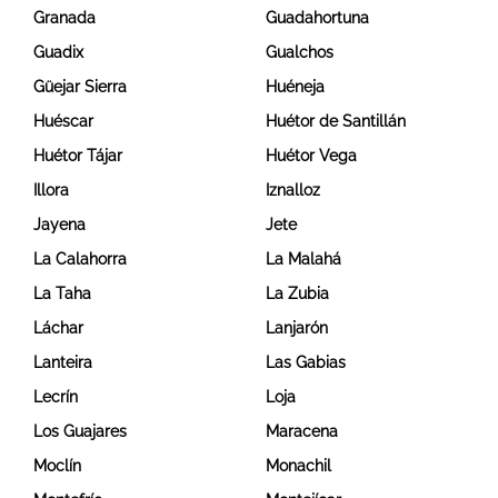
Granada
Guadahortuna
Guadix
Gualchos
Güejar Sierra
Huéneja
Huéscar
Huétor de Santillán
Huétor Tájar
Huétor Vega
Illora
Iznalloz
Jayena
Jete
La Calahorra
La Malahá
La Taha
La Zubia
Láchar
Lanjarón
Lanteira
Las Gabias
Lecrín
Loja
Los Guajares
Maracena
Moclín
Monachil