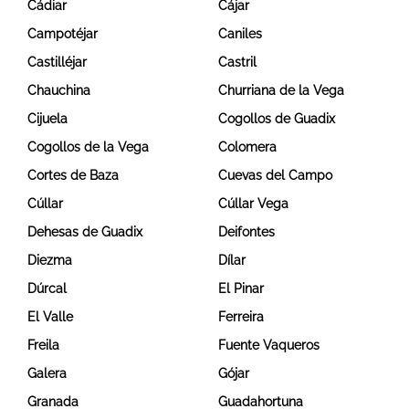
Cádiar
Cájar
Campotéjar
Caniles
Castilléjar
Castril
Chauchina
Churriana de la Vega
Cijuela
Cogollos de Guadix
Cogollos de la Vega
Colomera
Cortes de Baza
Cuevas del Campo
Cúllar
Cúllar Vega
Dehesas de Guadix
Deifontes
Diezma
Dílar
Dúrcal
El Pinar
El Valle
Ferreira
Freila
Fuente Vaqueros
Galera
Gójar
Granada
Guadahortuna