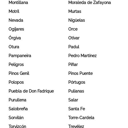
Montillana
Moraleda de Zafayona
Motril
Murtas
Nevada
Nigüelas
Ogíjares
Orce
Órgiva
Otívar
Otura
Padul
Pampaneira
Pedro Martínez
Peligros
Píñar
Pinos Genil
Pinos Puente
Polopos
Pórtugos
Puebla de Don Fadrique
Pulianas
Purullena
Salar
Salobreña
Santa Fe
Sorvilán
Torre-Cardela
Torvizcón
Trevélez