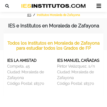
IES
Institutos Moraleda de Zafayona
IES e Institutos en Moraleda de Zafayona
Todos los Institutos en Moraleda de Zafayona
para estudiar todos los Grados de FP
IES LA AMISTAD
IES MANUEL CAÑADAS
Competa, 45
Pintor Velázquez, s/n
Ciudad:
Moraleda de
Ciudad:
Moraleda de
Zafayona
Zafayona
Código Postal:
18370
Código Postal:
18370