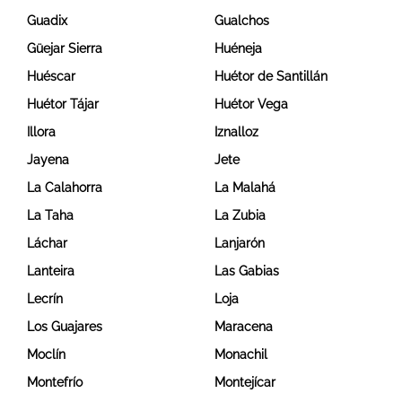
Guadix
Gualchos
Güejar Sierra
Huéneja
Huéscar
Huétor de Santillán
Huétor Tájar
Huétor Vega
Illora
Iznalloz
Jayena
Jete
La Calahorra
La Malahá
La Taha
La Zubia
Láchar
Lanjarón
Lanteira
Las Gabias
Lecrín
Loja
Los Guajares
Maracena
Moclín
Monachil
Montefrío
Montejícar