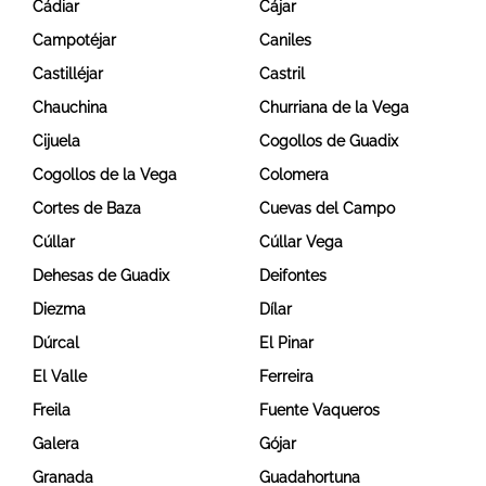
Cádiar
Cájar
Campotéjar
Caniles
Castilléjar
Castril
Chauchina
Churriana de la Vega
Cijuela
Cogollos de Guadix
Cogollos de la Vega
Colomera
Cortes de Baza
Cuevas del Campo
Cúllar
Cúllar Vega
Dehesas de Guadix
Deifontes
Diezma
Dílar
Dúrcal
El Pinar
El Valle
Ferreira
Freila
Fuente Vaqueros
Galera
Gójar
Granada
Guadahortuna