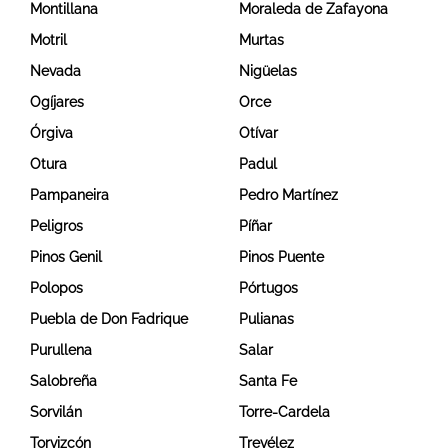
Montillana
Moraleda de Zafayona
Motril
Murtas
Nevada
Nigüelas
Ogíjares
Orce
Órgiva
Otívar
Otura
Padul
Pampaneira
Pedro Martínez
Peligros
Píñar
Pinos Genil
Pinos Puente
Polopos
Pórtugos
Puebla de Don Fadrique
Pulianas
Purullena
Salar
Salobreña
Santa Fe
Sorvilán
Torre-Cardela
Torvizcón
Trevélez