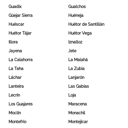
Guadix
Gualchos
Güejar Sierra
Huéneja
Huéscar
Huétor de Santillán
Huétor Tájar
Huétor Vega
Illora
Iznalloz
Jayena
Jete
La Calahorra
La Malahá
La Taha
La Zubia
Láchar
Lanjarón
Lanteira
Las Gabias
Lecrín
Loja
Los Guajares
Maracena
Moclín
Monachil
Montefrío
Montejícar