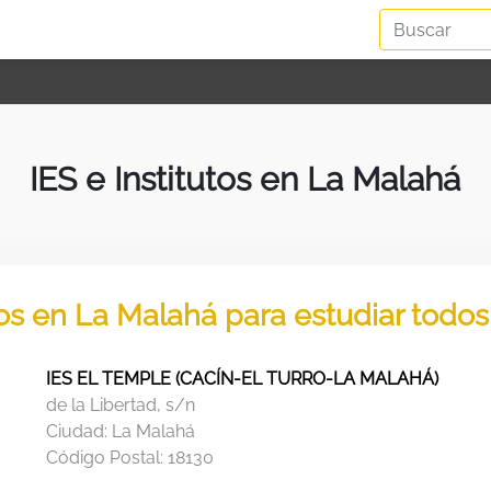
IES e Institutos en La Malahá
tos en La Malahá para estudiar todo
IES EL TEMPLE (CACÍN-EL TURRO-LA MALAHÁ)
de la Libertad, s/n
Ciudad:
La Malahá
Código Postal:
18130