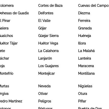
olomera
Cortes de Baza
Cuevas del Campo
ehesas de Guadix
Deifontes
Diezma
l Pinar
El Valle
Ferreira
alera
Gójar
Granada
ualchos
Güejar Sierra
Huéneja
uétor Tájar
Huétor Vega
Illora
ete
La Calahorra
La Malahá
áchar
Lanjarón
Lanteira
oja
Los Guajares
Maracena
ontefrío
Montejícar
Montillana
urtas
Nevada
Nigüelas
rgiva
Otívar
Otura
edro Martínez
Peligros
Píñar
olopos
Pórtugos
Puebla de Don