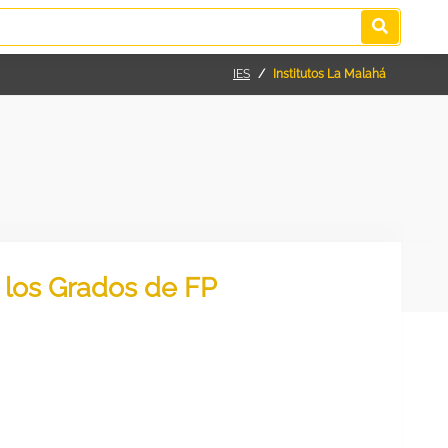
IES
Institutos La Malahá
s los Grados de FP