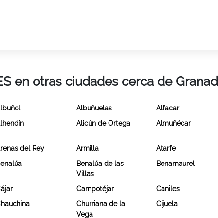
ES en otras ciudades cerca de Grana
lbuñol
Albuñuelas
Alfacar
lhendín
Alicún de Ortega
Almuñécar
renas del Rey
Armilla
Atarfe
enalúa
Benalúa de las
Benamaurel
Villas
ájar
Campotéjar
Caniles
hauchina
Churriana de la
Cijuela
Vega