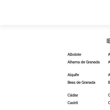
I
Albolote
A
Alhama de Granada
A
Alquife
A
Beas de Granada
B
Cádiar
C
Castril
C