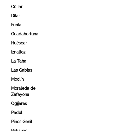
Cúllar
Dílar
Freila
Guadahortuna
Huéscar
Iznalloz
La Taha
Las Gabias
Moclín
Moraleda de
Zafayona
Ogíjares
Padul
Pinos Genil
Pulianas