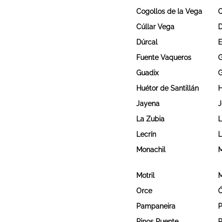
Cogollos de la Vega
C
Cúllar Vega
D
Dúrcal
E
Fuente Vaqueros
G
Guadix
G
Huétor de Santillán
H
Jayena
J
La Zubia
L
Lecrín
L
Monachil
M
Motril
M
Orce
Ó
Pampaneira
P
Pinos Puente
P