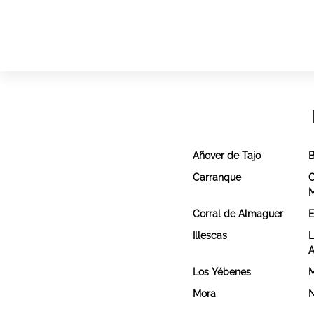
Añover de Tajo
B
Carranque
C
Corral de Almaguer
E
Illescas
L
A
Los Yébenes
M
Mora