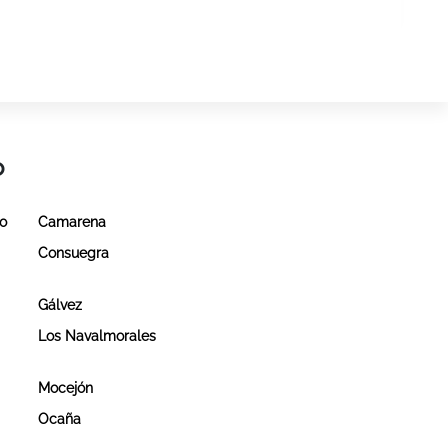
o
do
Camarena
Consuegra
Gálvez
Los Navalmorales
Mocejón
Ocaña