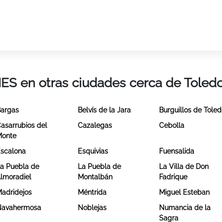
IES en otras ciudades cerca de Toled
argas
Belvís de la Jara
Burguillos de Tole
asarrubios del
Cazalegas
Cebolla
Monte
scalona
Esquivias
Fuensalida
a Puebla de
La Puebla de
La Villa de Don
lmoradiel
Montalbán
Fadrique
adridejos
Méntrida
Miguel Esteban
Navahermosa
Noblejas
Numancia de la
Sagra