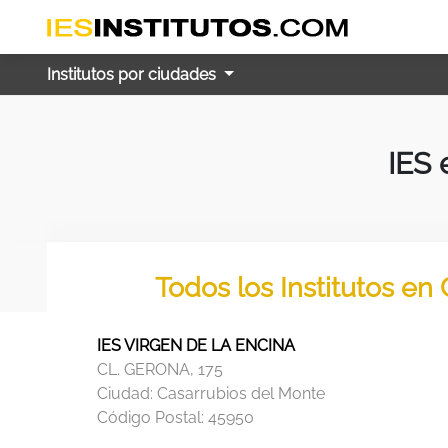
Institutos por ciudades
IES 
Todos los Institutos en
IES VIRGEN DE LA ENCINA
CL. GERONA, 175
Ciudad:
Casarrubios del Monte
Código Postal:
45950