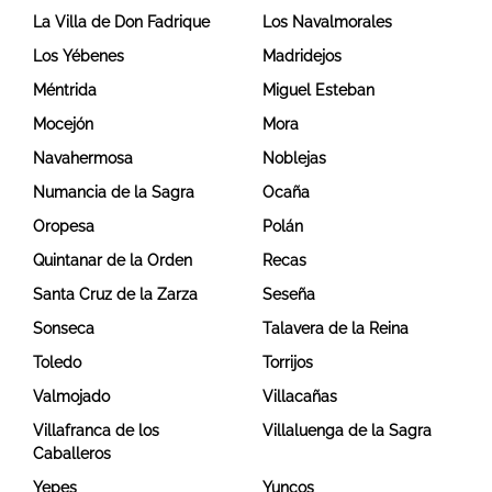
La Villa de Don Fadrique
Los Navalmorales
Los Yébenes
Madridejos
Méntrida
Miguel Esteban
Mocejón
Mora
Navahermosa
Noblejas
Numancia de la Sagra
Ocaña
Oropesa
Polán
Quintanar de la Orden
Recas
Santa Cruz de la Zarza
Seseña
Sonseca
Talavera de la Reina
Toledo
Torrijos
Valmojado
Villacañas
Villafranca de los
Villaluenga de la Sagra
Caballeros
Yepes
Yuncos