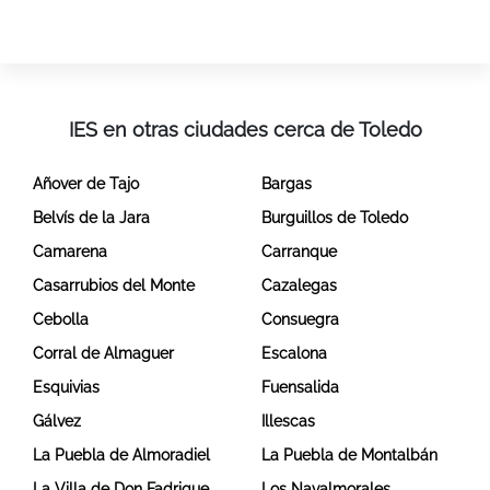
IES en otras ciudades cerca de Toledo
Añover de Tajo
Bargas
Belvís de la Jara
Burguillos de Toledo
Camarena
Carranque
Casarrubios del Monte
Cazalegas
Cebolla
Consuegra
Corral de Almaguer
Escalona
Esquivias
Fuensalida
Gálvez
Illescas
La Puebla de Almoradiel
La Puebla de Montalbán
La Villa de Don Fadrique
Los Navalmorales