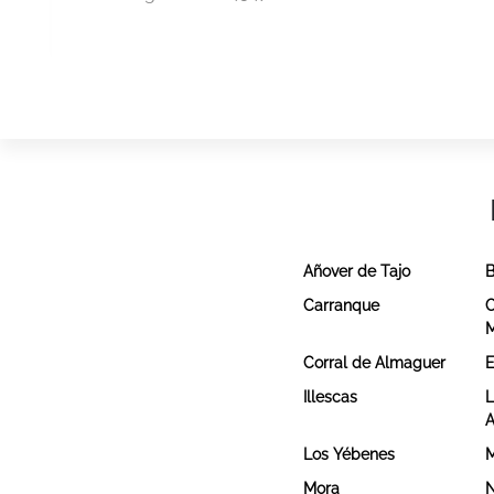
Añover de Tajo
B
Carranque
C
Corral de Almaguer
E
Illescas
L
A
Los Yébenes
M
Mora