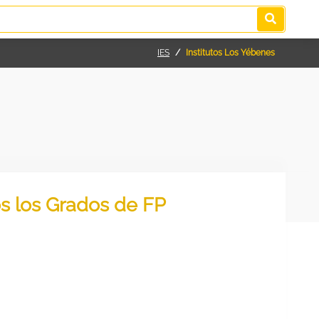
IES
Institutos Los Yébenes
os los Grados de FP