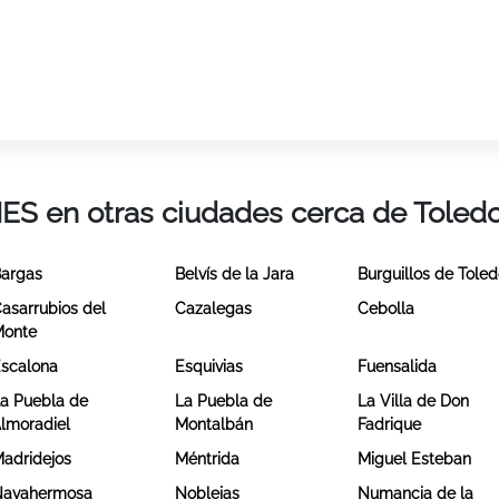
IES en otras ciudades cerca de Toled
argas
Belvís de la Jara
Burguillos de Tole
asarrubios del
Cazalegas
Cebolla
Monte
scalona
Esquivias
Fuensalida
a Puebla de
La Puebla de
La Villa de Don
lmoradiel
Montalbán
Fadrique
adridejos
Méntrida
Miguel Esteban
Navahermosa
Noblejas
Numancia de la