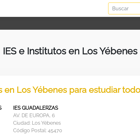
IES e Institutos en Los Yébenes
os en Los Yébenes para estudiar tod
S
IES GUADALERZAS
AV. DE EUROPA, 6
Ciudad:
Los Yébenes
Código Postal:
45470