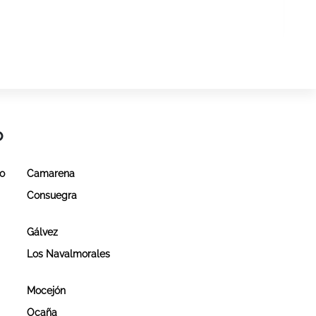
o
do
Camarena
Consuegra
Gálvez
Los Navalmorales
Mocejón
Ocaña