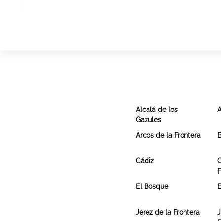
Alcalá de los
A
Gazules
Arcos de la Frontera
B
Cádiz
C
F
El Bosque
E
Jerez de la Frontera
J