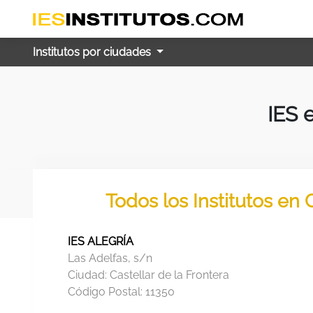
Institutos por ciudades
IES 
Todos los Institutos en 
IES ALEGRÍA
Las Adelfas, s/n
Ciudad:
Castellar de la Frontera
Código Postal:
11350