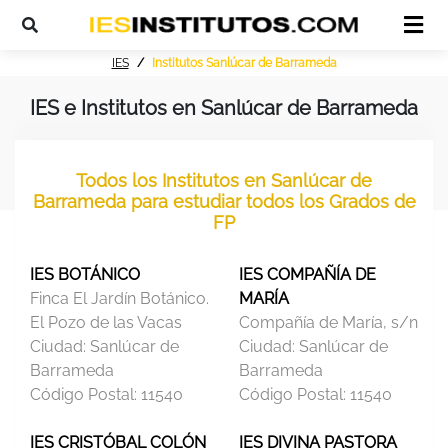
IES
Institutos Sanlúcar de Barrameda
IES e Institutos en Sanlúcar de Barrameda
Todos los Institutos en Sanlúcar de
Barrameda para estudiar todos los Grados de
FP
IES BOTÁNICO
IES COMPAÑÍA DE
Finca El Jardín Botánico.
MARÍA
El Pozo de las Vacas
Compañía de María, s/n
Ciudad:
Sanlúcar de
Ciudad:
Sanlúcar de
Barrameda
Barrameda
Código Postal:
11540
Código Postal:
11540
IES CRISTÓBAL COLÓN
IES DIVINA PASTORA