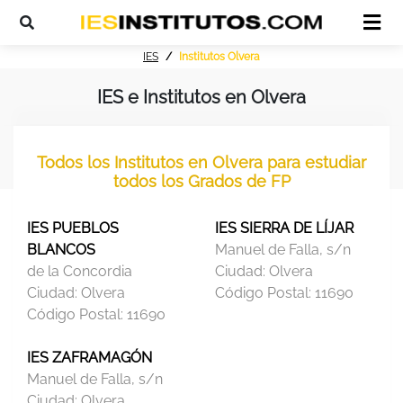
IES
Institutos Olvera
IES e Institutos en Olvera
Todos los Institutos en Olvera para estudiar
todos los Grados de FP
IES PUEBLOS
IES SIERRA DE LÍJAR
BLANCOS
Manuel de Falla, s/n
de la Concordia
Ciudad:
Olvera
Ciudad:
Olvera
Código Postal:
11690
Código Postal:
11690
IES ZAFRAMAGÓN
Manuel de Falla, s/n
Ciudad:
Olvera