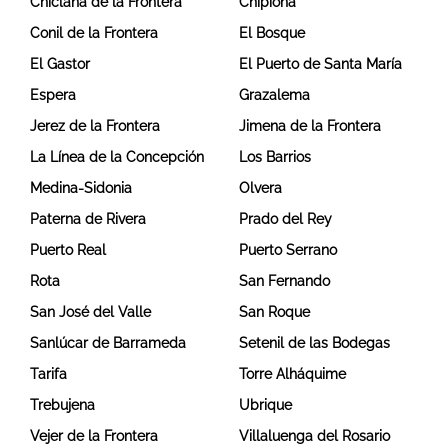
Chiclana de la Frontera
Chipiona
Conil de la Frontera
El Bosque
El Gastor
El Puerto de Santa María
Espera
Grazalema
Jerez de la Frontera
Jimena de la Frontera
La Línea de la Concepción
Los Barrios
Medina-Sidonia
Olvera
Paterna de Rivera
Prado del Rey
Puerto Real
Puerto Serrano
Rota
San Fernando
San José del Valle
San Roque
Sanlúcar de Barrameda
Setenil de las Bodegas
Tarifa
Torre Alháquime
Trebujena
Ubrique
Vejer de la Frontera
Villaluenga del Rosario