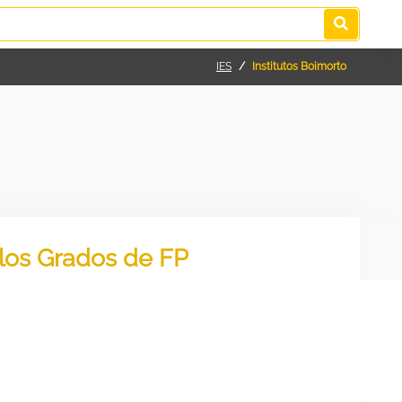
IES
Institutos Boimorto
 los Grados de FP