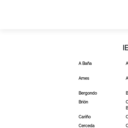
I
A Baña
A
Ames
A
Bergondo
B
Brión
C
B
Cariño
C
Cerceda
C