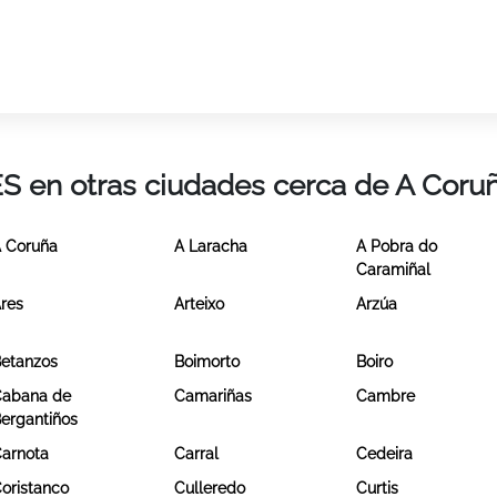
ES en otras ciudades cerca de A Coru
 Coruña
A Laracha
A Pobra do
Caramiñal
res
Arteixo
Arzúa
etanzos
Boimorto
Boiro
abana de
Camariñas
Cambre
ergantiños
arnota
Carral
Cedeira
oristanco
Culleredo
Curtis