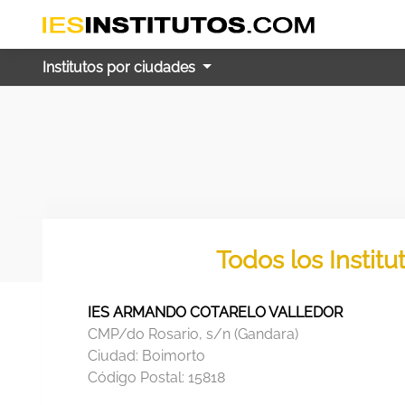
Institutos por ciudades
Todos los Instit
IES ARMANDO COTARELO VALLEDOR
CMP/do Rosario, s/n (Gandara)
Ciudad:
Boimorto
Código Postal:
15818