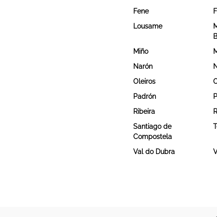
Fene
F
Lousame
M
B
Miño
M
Narón
Oleiros
O
Padrón
P
Ribeira
R
Santiago de
T
Compostela
Val do Dubra
V