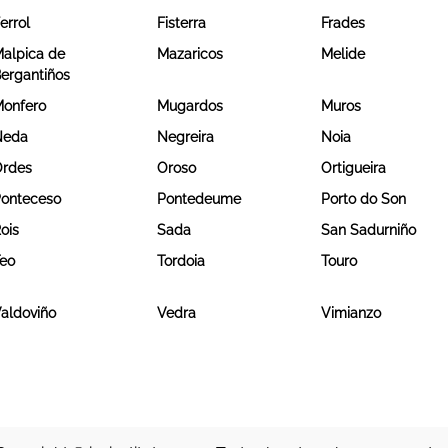
errol
Fisterra
Frades
alpica de
Mazaricos
Melide
ergantiños
onfero
Mugardos
Muros
Neda
Negreira
Noia
rdes
Oroso
Ortigueira
onteceso
Pontedeume
Porto do Son
ois
Sada
San Sadurniño
eo
Tordoia
Touro
aldoviño
Vedra
Vimianzo