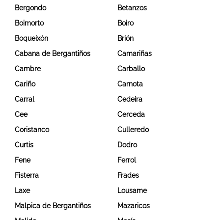
Bergondo
Betanzos
Boimorto
Boiro
Boqueixón
Brión
Cabana de Bergantiños
Camariñas
Cambre
Carballo
Cariño
Carnota
Carral
Cedeira
Cee
Cerceda
Coristanco
Culleredo
Curtis
Dodro
Fene
Ferrol
Fisterra
Frades
Laxe
Lousame
Malpica de Bergantiños
Mazaricos