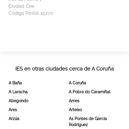
Ciudad:
Cee
Código Postal:
15270
IES en otras ciudades cerca de A Coruña
A Baña
A Coruña
A Laracha
A Pobra do Caramiñal
Abegondo
Ames
Ares
Arteixo
Arzúa
As Pontes de García
Rodríguez