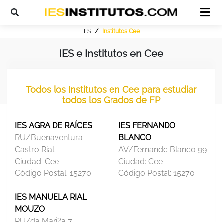
IES
Institutos Cee
IES e Institutos en Cee
Todos los Institutos en Cee para estudiar
todos los Grados de FP
IES AGRA DE RAÍCES
IES FERNANDO
RU/Buenaventura
BLANCO
Castro Rial
AV/Fernando Blanco 99
Ciudad:
Cee
Ciudad:
Cee
Código Postal:
15270
Código Postal:
15270
IES MANUELA RIAL
MOUZO
RU/da Mari?a 7