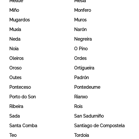
Melide
Mesía
Miño
Monfero
Mugardos
Muros
Muxía
Narón
Neda
Negreira
Noia
O Pino
Oleiros
Ordes
Oroso
Ortigueira
Outes
Padrón
Ponteceso
Pontedeume
Porto do Son
Rianxo
Ribeira
Rois
Sada
San Sadurniño
Santa Comba
Santiago de Compostela
Teo
Tordoia