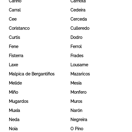
Cariño
Carnota
Carral
Cedeira
Cee
Cerceda
Coristanco
Culleredo
Curtis
Dodro
Fene
Ferrol
Fisterra
Frades
Laxe
Lousame
Malpica de Bergantiños
Mazaricos
Melide
Mesía
Miño
Monfero
Mugardos
Muros
Muxía
Narón
Neda
Negreira
Noia
O Pino