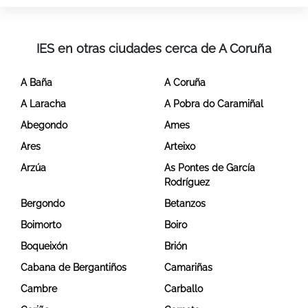
IES en otras ciudades cerca de A Coruña
A Baña
A Coruña
A Laracha
A Pobra do Caramiñal
Abegondo
Ames
Ares
Arteixo
Arzúa
As Pontes de García
Rodríguez
Bergondo
Betanzos
Boimorto
Boiro
Boqueixón
Brión
Cabana de Bergantiños
Camariñas
Cambre
Carballo