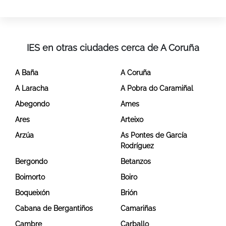
IES en otras ciudades cerca de A Coruña
A Baña
A Coruña
A Laracha
A Pobra do Caramiñal
Abegondo
Ames
Ares
Arteixo
Arzúa
As Pontes de García
Rodríguez
Bergondo
Betanzos
Boimorto
Boiro
Boqueixón
Brión
Cabana de Bergantiños
Camariñas
Cambre
Carballo