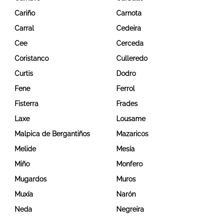
Cariño
Carnota
Carral
Cedeira
Cee
Cerceda
Coristanco
Culleredo
Curtis
Dodro
Fene
Ferrol
Fisterra
Frades
Laxe
Lousame
Malpica de Bergantiños
Mazaricos
Melide
Mesía
Miño
Monfero
Mugardos
Muros
Muxía
Narón
Neda
Negreira