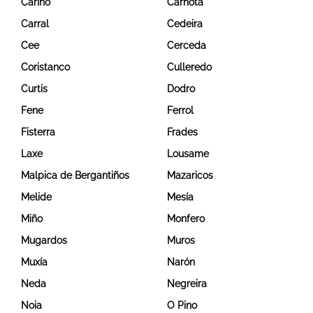
Cariño
Carnota
Carral
Cedeira
Cee
Cerceda
Coristanco
Culleredo
Curtis
Dodro
Fene
Ferrol
Fisterra
Frades
Laxe
Lousame
Malpica de Bergantiños
Mazaricos
Melide
Mesía
Miño
Monfero
Mugardos
Muros
Muxía
Narón
Neda
Negreira
Noia
O Pino