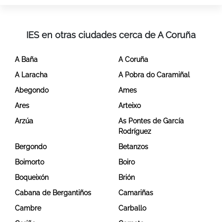
IES en otras ciudades cerca de A Coruña
A Baña
A Coruña
A Laracha
A Pobra do Caramiñal
Abegondo
Ames
Ares
Arteixo
Arzúa
As Pontes de García
Rodríguez
Bergondo
Betanzos
Boimorto
Boiro
Boqueixón
Brión
Cabana de Bergantiños
Camariñas
Cambre
Carballo