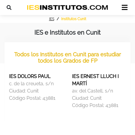
IES
Institutos Cunit
IES e Institutos en Cunit
Todos los Institutos en Cunit para estudiar
todos los Grados de FP
IES DOLORS PAUL
IES ERNEST LLUCH I
c. de la creueta, s/n
MARTÍ
Ciudad:
Cunit
av. del Castell, s/n
Código Postal:
43881
Ciudad:
Cunit
Código Postal:
43881