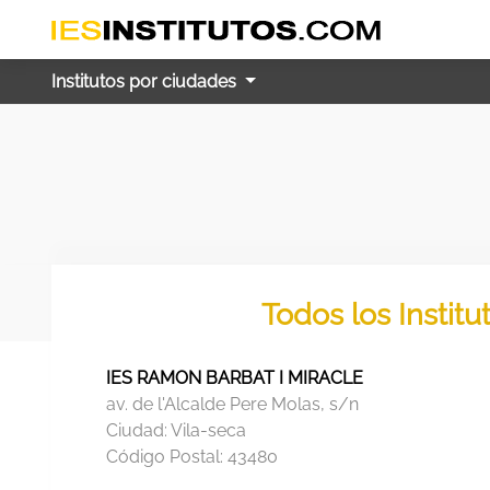
Institutos por ciudades
Todos los Instit
IES RAMON BARBAT I MIRACLE
av. de l'Alcalde Pere Molas, s/n
Ciudad:
Vila-seca
Código Postal:
43480