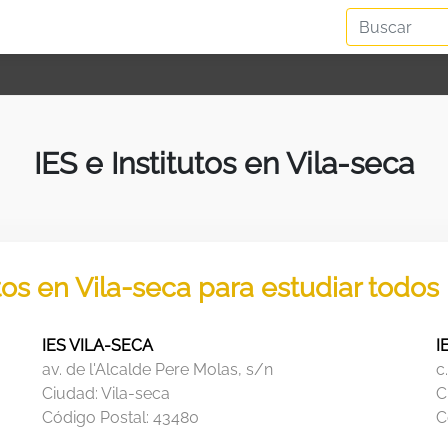
IES e Institutos en Vila-seca
utos en Vila-seca para estudiar todos
IES VILA-SECA
I
av. de l'Alcalde Pere Molas, s/n
c
Ciudad:
Vila-seca
C
Código Postal:
43480
C