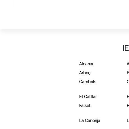
I
Alcanar
A
Arboç
B
Cambrils
C
El Catllar
E
Falset
F
La Canonja
L