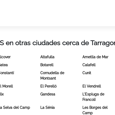
ES en otras ciudades cerca de Tarrago
lcover
Altafulla
Ametlla de Mar
atea
Botarell
Calafell
onstantí
Cornudella de
Cunit
Montsant
l Morell
El Perelló
El Vendrell
lix
Gandesa
L'Espluga de
Francolí
a Selva del Camp
La Sénia
Les Borges del
Camp