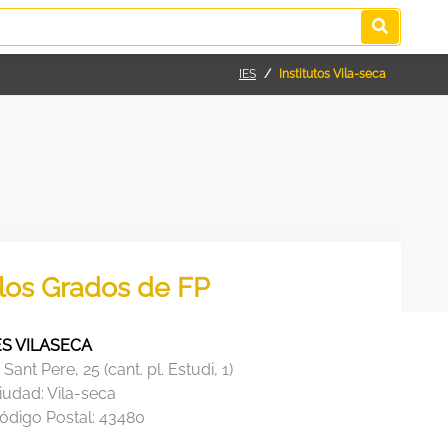
IES
Institutos Vila-seca
 los Grados de FP
ES VILASECA
. Sant Pere, 25 (cant. pl. Estudi, 1)
iudad:
Vila-seca
ódigo Postal:
43480