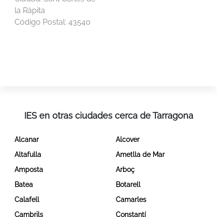
la Ràpita
Código Postal:
43540
IES en otras ciudades cerca de Tarragona
Alcanar
Alcover
Altafulla
Ametlla de Mar
Amposta
Arboç
Batea
Botarell
Calafell
Camarles
Cambrils
Constantí