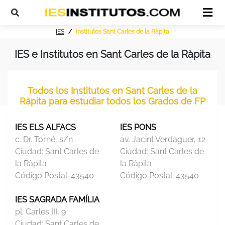
IES
Institutos Sant Carles de la Ràpita
IES e Institutos en Sant Carles de la Ràpita
Todos los Institutos en Sant Carles de la
Ràpita para estudiar todos los Grados de FP
IES ELS ALFACS
IES PONS
c. Dr. Torné, s/n
av. Jacint Verdaguer, 12
Ciudad:
Sant Carles de
Ciudad:
Sant Carles de
la Ràpita
la Ràpita
Código Postal:
43540
Código Postal:
43540
IES SAGRADA FAMÍLIA
pl. Carles III, 9
Ciudad:
Sant Carles de