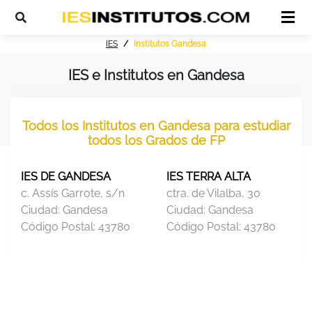
IES
Institutos Gandesa
IES e Institutos en Gandesa
Todos los Institutos en Gandesa para estudiar
todos los Grados de FP
IES DE GANDESA
IES TERRA ALTA
c. Assís Garrote, s/n
ctra. de Vilalba, 30
Ciudad:
Gandesa
Ciudad:
Gandesa
Código Postal:
43780
Código Postal:
43780