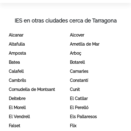
IES en otras ciudades cerca de Tarragona
Alcanar
Alcover
Altafulla
Ametlla de Mar
Amposta
Arboç
Batea
Botarell
Calafell
Camarles
Cambrils
Constantí
Cornudella de Montsant
Cunit
Deltebre
El Catllar
El Morell
El Perelló
El Vendrell
Els Pallaresos
Falset
Flix