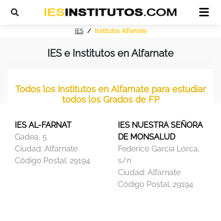
IES
Institutos Alfarnate
IES e Institutos en Alfarnate
Todos los Institutos en Alfarnate para estudiar
todos los Grados de FP
IES AL-FARNAT
IES NUESTRA SEÑORA
Gadea, 5
DE MONSALUD
Ciudad:
Alfarnate
Federico García Lorca,
Código Postal:
29194
s/n
Ciudad:
Alfarnate
Código Postal:
29194