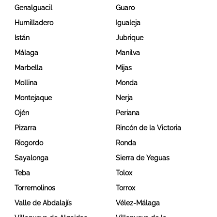
Genalguacil
Guaro
Humilladero
Igualeja
Istán
Jubrique
Málaga
Manilva
Marbella
Mijas
Mollina
Monda
Montejaque
Nerja
Ojén
Periana
Pizarra
Rincón de la Victoria
Riogordo
Ronda
Sayalonga
Sierra de Yeguas
Teba
Tolox
Torremolinos
Torrox
Valle de Abdalajís
Vélez-Málaga