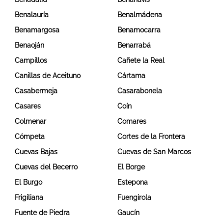
Benalauría
Benalmádena
Benamargosa
Benamocarra
Benaoján
Benarrabá
Campillos
Cañete la Real
Canillas de Aceituno
Cártama
Casabermeja
Casarabonela
Casares
Coín
Colmenar
Comares
Cómpeta
Cortes de la Frontera
Cuevas Bajas
Cuevas de San Marcos
Cuevas del Becerro
El Borge
El Burgo
Estepona
Frigiliana
Fuengirola
Fuente de Piedra
Gaucín