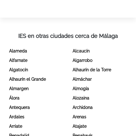
IES en otras ciudades cerca de Málaga
Alameda
Alcaucín
Alfarnate
Algarrobo
Algatocín
Alhaurín de la Torre
Alhaurín el Grande
Almáchar
Almargen
Almogía
Álora
Alozaina
Antequera
Archidona
Ardales
Arenas
Arriate
Atajate
Benadalid
Benahavís