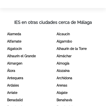
IES en otras ciudades cerca de Málaga
Alameda
Alcaucín
Alfarnate
Algarrobo
Algatocín
Alhaurín de la Torre
Alhaurín el Grande
Almáchar
Almargen
Almogía
Álora
Alozaina
Antequera
Archidona
Ardales
Arenas
Arriate
Atajate
Benadalid
Benahavís