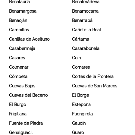
Benalauría
Benalmádena
Benamargosa
Benamocarra
Benaoján
Benarrabá
Campillos
Cañete la Real
Canillas de Aceituno
Cártama
Casabermeja
Casarabonela
Casares
Coín
Colmenar
Comares
Cómpeta
Cortes de la Frontera
Cuevas Bajas
Cuevas de San Marcos
Cuevas del Becerro
El Borge
El Burgo
Estepona
Frigiliana
Fuengirola
Fuente de Piedra
Gaucín
Genalguacil
Guaro