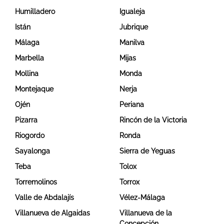
Humilladero
Igualeja
Istán
Jubrique
Málaga
Manilva
Marbella
Mijas
Mollina
Monda
Montejaque
Nerja
Ojén
Periana
Pizarra
Rincón de la Victoria
Riogordo
Ronda
Sayalonga
Sierra de Yeguas
Teba
Tolox
Torremolinos
Torrox
Valle de Abdalajís
Vélez-Málaga
Villanueva de Algaidas
Villanueva de la
Concepción