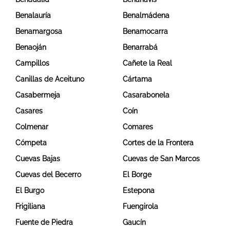
Benalauría
Benalmádena
Benamargosa
Benamocarra
Benaoján
Benarrabá
Campillos
Cañete la Real
Canillas de Aceituno
Cártama
Casabermeja
Casarabonela
Casares
Coín
Colmenar
Comares
Cómpeta
Cortes de la Frontera
Cuevas Bajas
Cuevas de San Marcos
Cuevas del Becerro
El Borge
El Burgo
Estepona
Frigiliana
Fuengirola
Fuente de Piedra
Gaucín