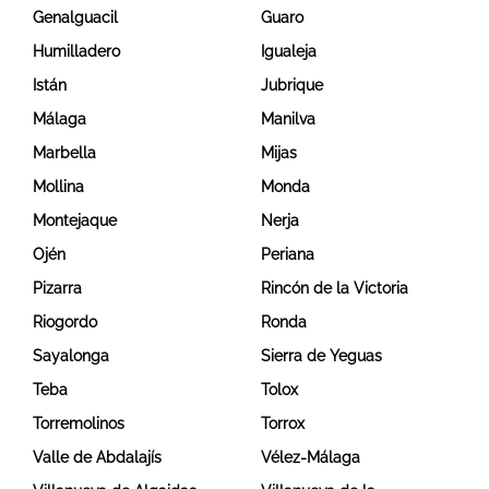
Genalguacil
Guaro
Humilladero
Igualeja
Istán
Jubrique
Málaga
Manilva
Marbella
Mijas
Mollina
Monda
Montejaque
Nerja
Ojén
Periana
Pizarra
Rincón de la Victoria
Riogordo
Ronda
Sayalonga
Sierra de Yeguas
Teba
Tolox
Torremolinos
Torrox
Valle de Abdalajís
Vélez-Málaga