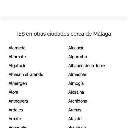
IES en otras ciudades cerca de Málaga
Alameda
Alcaucín
Alfarnate
Algarrobo
Algatocín
Alhaurín de la Torre
Alhaurín el Grande
Almáchar
Almargen
Almogía
Álora
Alozaina
Antequera
Archidona
Ardales
Arenas
Arriate
Atajate
Benadalid
Benahavís