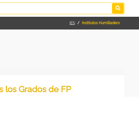
IES
Institutos Humilladero
os los Grados de FP