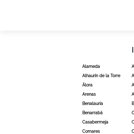
Alameda
A
Alhaurín de la Torre
A
Álora
A
Arenas
A
Benalauría
Benarrabá
C
Casabermeja
C
Comares