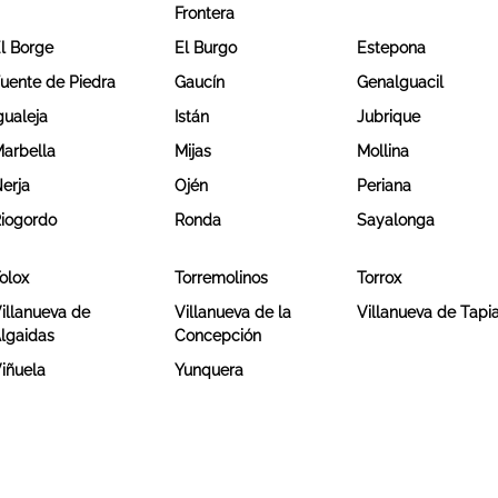
Frontera
l Borge
El Burgo
Estepona
uente de Piedra
Gaucín
Genalguacil
gualeja
Istán
Jubrique
arbella
Mijas
Mollina
erja
Ojén
Periana
iogordo
Ronda
Sayalonga
olox
Torremolinos
Torrox
illanueva de
Villanueva de la
Villanueva de Tapi
lgaidas
Concepción
iñuela
Yunquera