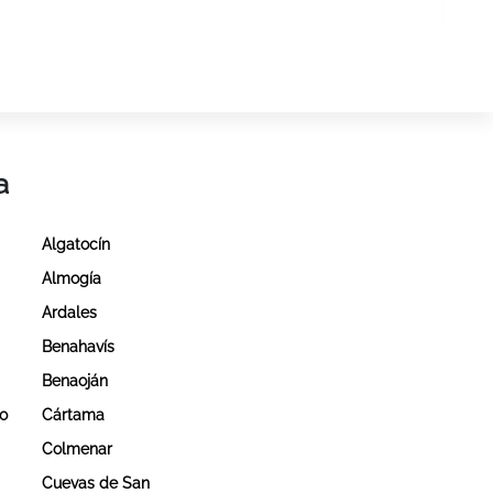
a
Algatocín
Almogía
Ardales
Benahavís
Benaoján
no
Cártama
Colmenar
Cuevas de San