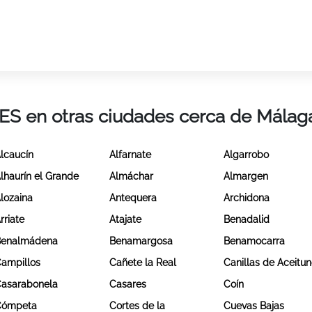
IES en otras ciudades cerca de Málag
lcaucín
Alfarnate
Algarrobo
lhaurín el Grande
Almáchar
Almargen
lozaina
Antequera
Archidona
rriate
Atajate
Benadalid
Benalmádena
Benamargosa
Benamocarra
ampillos
Cañete la Real
Canillas de Aceitu
asarabonela
Casares
Coín
Cómpeta
Cortes de la
Cuevas Bajas