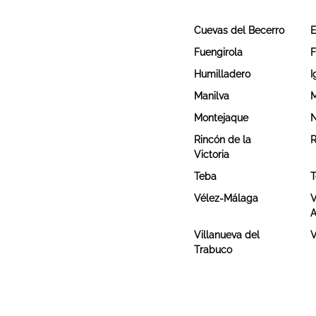
Cuevas del Becerro
E
Fuengirola
F
Humilladero
I
Manilva
M
Montejaque
N
Rincón de la
R
Victoria
Teba
T
Vélez-Málaga
V
A
Villanueva del
V
Trabuco