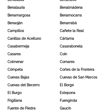
Benalauría
Benalmádena
Benamargosa
Benamocarra
Benaoján
Benarrabá
Campillos
Cañete la Real
Canillas de Aceituno
Cártama
Casabermeja
Casarabonela
Casares
Coín
Colmenar
Comares
Cómpeta
Cortes de la Frontera
Cuevas Bajas
Cuevas de San Marcos
Cuevas del Becerro
El Borge
El Burgo
Estepona
Frigiliana
Fuengirola
Fuente de Piedra
Gaucín