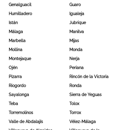
Genalguacil
Guaro
Humilladero
Igualeja
Istán
Jubrique
Málaga
Manilva
Marbella
Mijas
Mollina
Monda
Montejaque
Nerja
Ojén
Periana
Pizarra
Rincón de la Victoria
Riogordo
Ronda
Sayalonga
Sierra de Yeguas
Teba
Tolox
Torremolinos
Torrox
Valle de Abdalajís
Vélez-Málaga