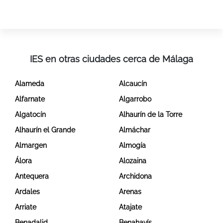
IES en otras ciudades cerca de Málaga
Alameda
Alcaucín
Alfarnate
Algarrobo
Algatocín
Alhaurín de la Torre
Alhaurín el Grande
Almáchar
Almargen
Almogía
Álora
Alozaina
Antequera
Archidona
Ardales
Arenas
Arriate
Atajate
Benadalid
Benahavís