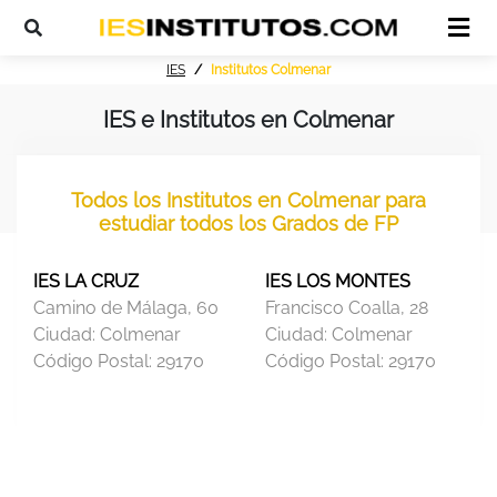
IES
Institutos Colmenar
IES e Institutos en Colmenar
Todos los Institutos en Colmenar para
estudiar todos los Grados de FP
IES LA CRUZ
IES LOS MONTES
Camino de Málaga, 60
Francisco Coalla, 28
Ciudad:
Colmenar
Ciudad:
Colmenar
Código Postal:
29170
Código Postal:
29170