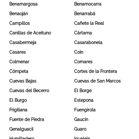
Benamargosa
Benamocarra
Benaoján
Benarrabá
Campillos
Cañete la Real
Canillas de Aceituno
Cártama
Casabermeja
Casarabonela
Casares
Coín
Colmenar
Comares
Cómpeta
Cortes de la Frontera
Cuevas Bajas
Cuevas de San Marcos
Cuevas del Becerro
El Borge
El Burgo
Estepona
Frigiliana
Fuengirola
Fuente de Piedra
Gaucín
Genalguacil
Guaro
Humilladero
Igualeja