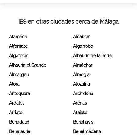
IES en otras ciudades cerca de Málaga
Alameda
Alcaucín
Alfarnate
Algarrobo
Algatocín
Alhaurín de la Torre
Alhaurín el Grande
Almáchar
Almargen
Almogía
Álora
Alozaina
Antequera
Archidona
Ardales
Arenas
Arriate
Atajate
Benadalid
Benahavís
Benalauría
Benalmádena