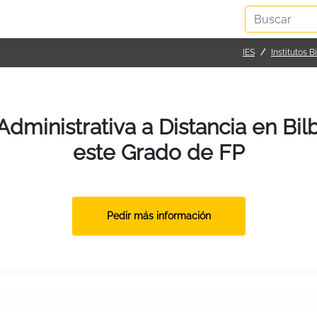
IES
Institutos B
dministrativa a Distancia en Bil
este Grado de FP
Pedir más información