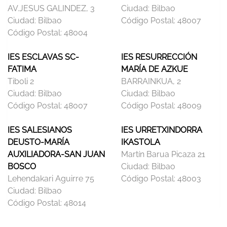
AV.JESUS GALINDEZ, 3
Ciudad:
Bilbao
Ciudad:
Bilbao
Código Postal:
48007
Código Postal:
48004
IES ESCLAVAS SC-
IES RESURRECCIÓN
FATIMA
MARÍA DE AZKUE
Tiboli 2
BARRAINKUA, 2
Ciudad:
Bilbao
Ciudad:
Bilbao
Código Postal:
48007
Código Postal:
48009
IES SALESIANOS
IES URRETXINDORRA
DEUSTO-MARÍA
IKASTOLA
AUXILIADORA-SAN JUAN
Martín Barua Picaza 21
BOSCO
Ciudad:
Bilbao
Lehendakari Aguirre 75
Código Postal:
48003
Ciudad:
Bilbao
Código Postal:
48014