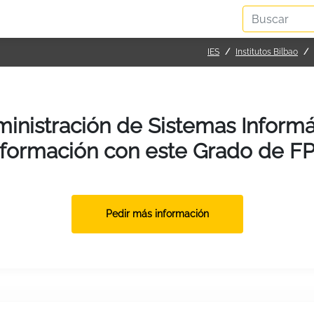
IES
Institutos Bilbao
inistración de Sistemas Informát
formación con este Grado de F
Pedir más información