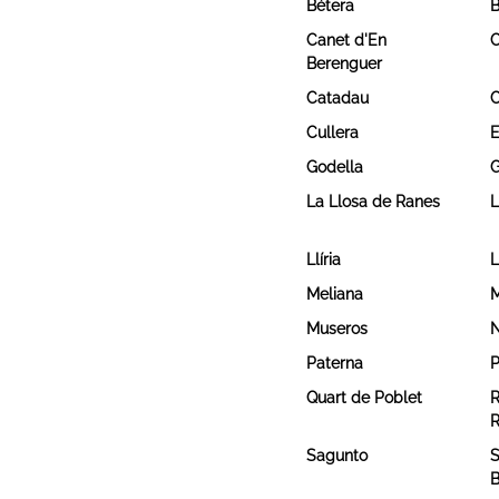
Bétera
B
Canet d'En
C
Berenguer
Catadau
C
Cullera
E
Godella
G
La Llosa de Ranes
L
Llíria
L
Meliana
M
Museros
N
Paterna
P
Quart de Poblet
R
R
Sagunto
S
B