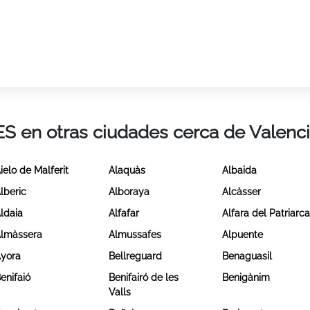
ES en otras ciudades cerca de Valenc
ielo de Malferit
Alaquàs
Albaida
lberic
Alboraya
Alcàsser
ldaia
Alfafar
Alfara del Patriarc
lmàssera
Almussafes
Alpuente
yora
Bellreguard
Benaguasil
enifaió
Benifairó de les
Benigànim
Valls