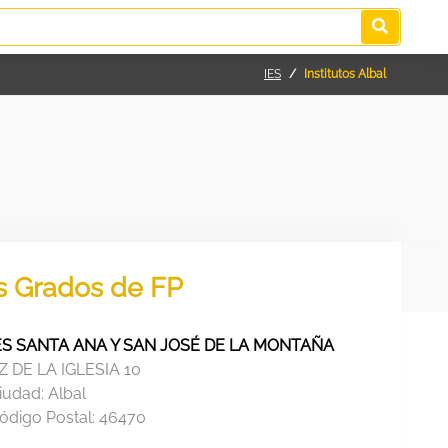
IES
Institutos Albal
os Grados de FP
ES SANTA ANA Y SAN JOSÉ DE LA MONTAÑA
Z DE LA IGLESIA 10
iudad:
Albal
ódigo Postal:
46470