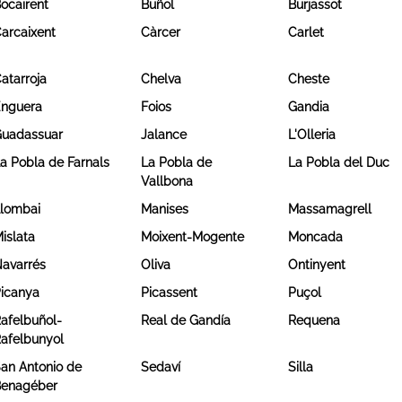
ocairent
Buñol
Burjassot
arcaixent
Càrcer
Carlet
atarroja
Chelva
Cheste
nguera
Foios
Gandia
uadassuar
Jalance
L'Olleria
a Pobla de Farnals
La Pobla de
La Pobla del Duc
Vallbona
lombai
Manises
Massamagrell
islata
Moixent-Mogente
Moncada
avarrés
Oliva
Ontinyent
icanya
Picassent
Puçol
afelbuñol-
Real de Gandía
Requena
afelbunyol
an Antonio de
Sedaví
Silla
enagéber