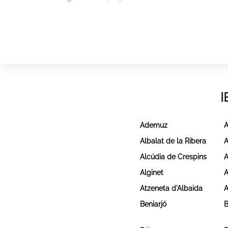
I
Ademuz
A
Albalat de la Ribera
A
Alcúdia de Crespins
A
Alginet
A
Atzeneta d'Albaida
A
Beniarjó
B