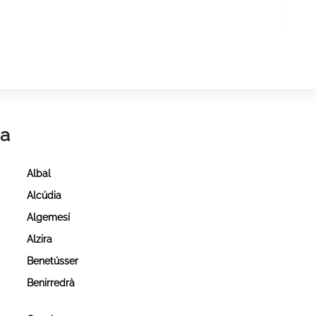
ia
Albal
Alcúdia
a
Algemesí
Alzira
Benetússer
Benirredrà