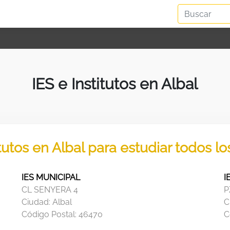
IES e Institutos en Albal
itutos en Albal para estudiar todos l
IES MUNICIPAL
I
CL SENYERA 4
P
Ciudad:
Albal
C
Código Postal:
46470
C