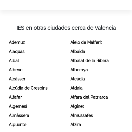
IES en otras ciudades cerca de Valencia
Ademuz
Aielo de Malferit
Alaquàs
Albaida
Albal
Albalat de la Ribera
Alberic
Alboraya
Alcàsser
Alcúdia
Alcúdia de Crespins
Aldaia
Alfafar
Alfara del Patriarca
Algemesí
Alginet
Almàssera
Almussafes
Alpuente
Alzira