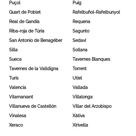
Puçol
Puig
Quart de Poblet
Rafelbuñol-Rafelbunyol
Real de Gandía
Requena
Riba-roja de Túria
Sagunto
San Antonio de Benagéber
Sedaví
Silla
Sollana
Sueca
Tavernes Blanques
Tavernes de la Valldigna
Torrent
Turís
Utiel
Valencia
Vallada
Vilamarxant
Villalonga
Villanueva de Castellón
Villar del Arzobispo
Vinalesa
Xàtiva
Xeraco
Xirivella