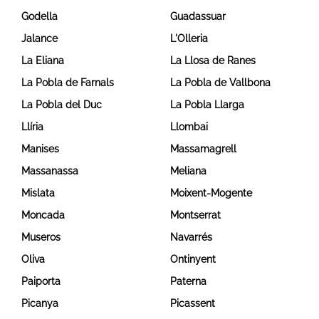
Godella
Guadassuar
Jalance
L'Olleria
La Eliana
La Llosa de Ranes
La Pobla de Farnals
La Pobla de Vallbona
La Pobla del Duc
La Pobla Llarga
Llíria
Llombai
Manises
Massamagrell
Massanassa
Meliana
Mislata
Moixent-Mogente
Moncada
Montserrat
Museros
Navarrés
Oliva
Ontinyent
Paiporta
Paterna
Picanya
Picassent