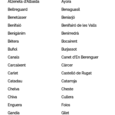
Atzeneta d'Albaida
Ayora
Bellreguard
Benaguasil
Benetússer
Beniarjó
Benifaió
Benifairó de les Valls
Benigànim
Benirredrà
Bétera
Bocairent
Buñol
Burjassot
Canals
Canet d'En Berenguer
Carcaixent
Càrcer
Carlet
Castelló de Rugat
Catadau
Catarroja
Chelva
Cheste
Chiva
Cullera
Enguera
Foios
Gandia
Gilet