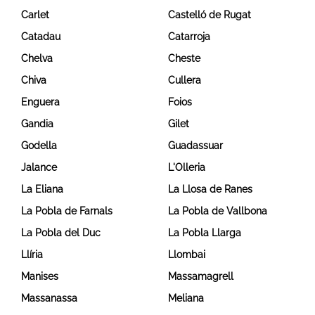
Carlet
Castelló de Rugat
Catadau
Catarroja
Chelva
Cheste
Chiva
Cullera
Enguera
Foios
Gandia
Gilet
Godella
Guadassuar
Jalance
L'Olleria
La Eliana
La Llosa de Ranes
La Pobla de Farnals
La Pobla de Vallbona
La Pobla del Duc
La Pobla Llarga
Llíria
Llombai
Manises
Massamagrell
Massanassa
Meliana