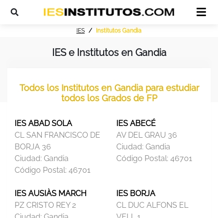
IES
Institutos Gandia
IES e Institutos en Gandia
Todos los Institutos en Gandia para estudiar
todos los Grados de FP
IES ABAD SOLA
IES ABECÉ
CL SAN FRANCISCO DE
AV DEL GRAU 36
BORJA 36
Ciudad:
Gandia
Ciudad:
Gandia
Código Postal:
46701
Código Postal:
46701
IES AUSIÀS MARCH
IES BORJA
PZ CRISTO REY 2
CL DUC ALFONS EL
Ciudad:
Gandia
VELL 1