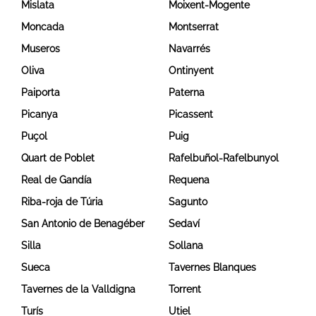
Mislata
Moixent-Mogente
Moncada
Montserrat
Museros
Navarrés
Oliva
Ontinyent
Paiporta
Paterna
Picanya
Picassent
Puçol
Puig
Quart de Poblet
Rafelbuñol-Rafelbunyol
Real de Gandía
Requena
Riba-roja de Túria
Sagunto
San Antonio de Benagéber
Sedaví
Silla
Sollana
Sueca
Tavernes Blanques
Tavernes de la Valldigna
Torrent
Turís
Utiel