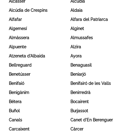
Alcàsser
Alcúdia
Alcúdia de Crespins
Aldaia
Alfafar
Alfara del Patriarca
Algemesí
Alginet
Almàssera
Almussafes
Alpuente
Alzira
Atzeneta d'Albaida
Ayora
Bellreguard
Benaguasil
Benetússer
Beniarjó
Benifaió
Benifairó de les Valls
Benigànim
Benirredrà
Bétera
Bocairent
Buñol
Burjassot
Canals
Canet d'En Berenguer
Carcaixent
Càrcer