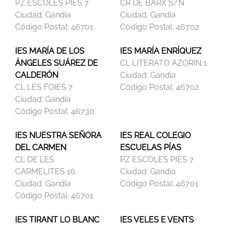
PZ ESCOLES PIES 7
CR DE BARX S/N
Ciudad:
Gandia
Ciudad:
Gandia
Código Postal:
46701
Código Postal:
46702
IES MARÍA DE LOS
IES MARÍA ENRÍQUEZ
ÁNGELES SUÁREZ DE
CL LITERATO AZORÍN 1
CALDERÓN
Ciudad:
Gandia
CL LES FOIES 7
Código Postal:
46702
Ciudad:
Gandia
Código Postal:
46730
IES NUESTRA SEÑORA
IES REAL COLEGIO
DEL CARMEN
ESCUELAS PÍAS
CL DE LES
PZ ESCOLES PIES 7
CARMELITES 16
Ciudad:
Gandia
Ciudad:
Gandia
Código Postal:
46701
Código Postal:
46701
IES TIRANT LO BLANC
IES VELES E VENTS