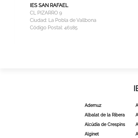
IES SAN RAFAEL
CL PIZARRO 9
Ciudad:
La Pobla de Vallbona
Código Postal:
46185
I
Ademuz
A
Albalat de la Ribera
A
Alcúdia de Crespins
A
Alginet
A