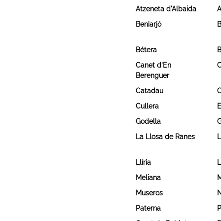
Atzeneta d'Albaida
A
Beniarjó
B
Bétera
B
Canet d'En
C
Berenguer
Catadau
C
Cullera
E
Godella
G
La Llosa de Ranes
L
Llíria
L
Meliana
M
Museros
N
Paterna
P