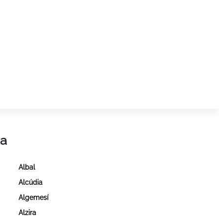
ia
Albal
Alcúdia
a
Algemesí
Alzira