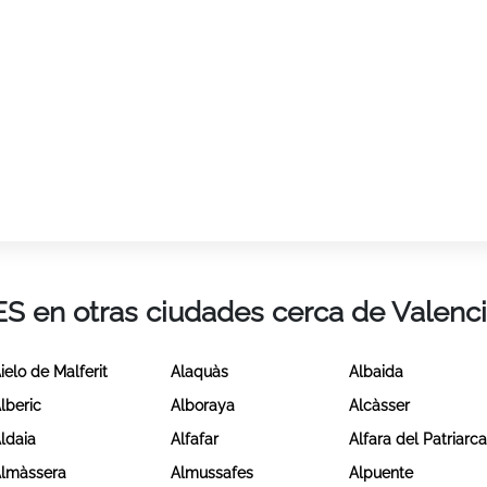
ES en otras ciudades cerca de Valenc
ielo de Malferit
Alaquàs
Albaida
lberic
Alboraya
Alcàsser
ldaia
Alfafar
Alfara del Patriarc
lmàssera
Almussafes
Alpuente