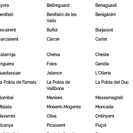
yora
Bellreguard
Benaguasil
enifaió
Benifairó de les
Benigànim
Valls
ocairent
Buñol
Burjassot
arcaixent
Càrcer
Carlet
atarroja
Chelva
Cheste
nguera
Foios
Gandia
uadassuar
Jalance
L'Olleria
a Pobla de Farnals
La Pobla de
La Pobla del Duc
Vallbona
lombai
Manises
Massamagrell
islata
Moixent-Mogente
Moncada
avarrés
Oliva
Ontinyent
icanya
Picassent
Puçol