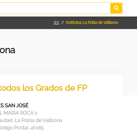
IES
Institutos La Pobla de Vallbona
bona
 todos los Grados de FP
ES SAN JOSÉ
L MARÍA ROCA 1
iudad:
La Pobla de Vallbona
ódigo Postal:
46185