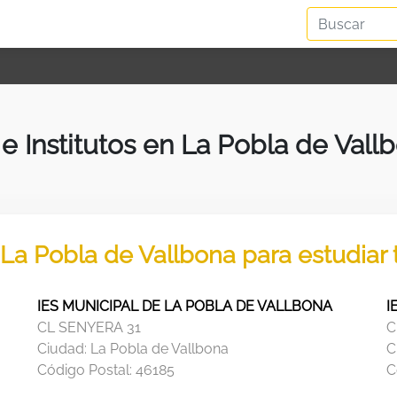
 e Institutos en La Pobla de Vall
n La Pobla de Vallbona para estudiar
IES MUNICIPAL DE LA POBLA DE VALLBONA
I
CL SENYERA 31
C
Ciudad:
La Pobla de Vallbona
C
Código Postal:
46185
C