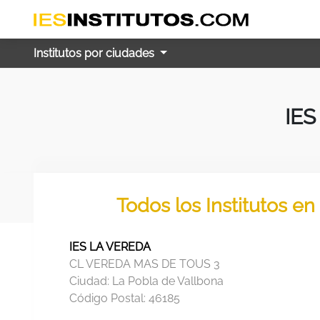
Institutos por ciudades
IES
Todos los Institutos e
IES LA VEREDA
CL VEREDA MAS DE TOUS 3
Ciudad:
La Pobla de Vallbona
Código Postal:
46185