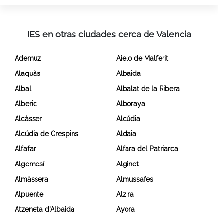
IES en otras ciudades cerca de Valencia
Ademuz
Aielo de Malferit
Alaquàs
Albaida
Albal
Albalat de la Ribera
Alberic
Alboraya
Alcàsser
Alcúdia
Alcúdia de Crespins
Aldaia
Alfafar
Alfara del Patriarca
Algemesí
Alginet
Almàssera
Almussafes
Alpuente
Alzira
Atzeneta d'Albaida
Ayora