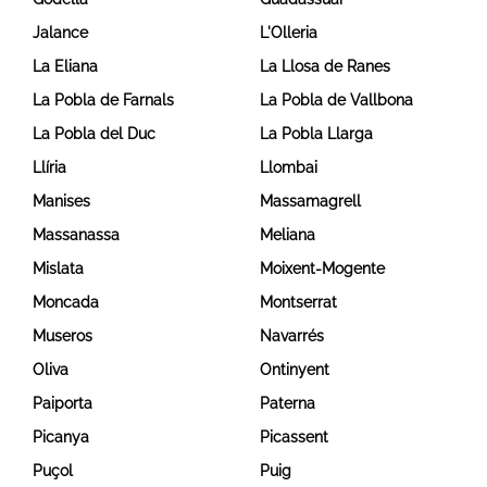
Jalance
L'Olleria
La Eliana
La Llosa de Ranes
La Pobla de Farnals
La Pobla de Vallbona
La Pobla del Duc
La Pobla Llarga
Llíria
Llombai
Manises
Massamagrell
Massanassa
Meliana
Mislata
Moixent-Mogente
Moncada
Montserrat
Museros
Navarrés
Oliva
Ontinyent
Paiporta
Paterna
Picanya
Picassent
Puçol
Puig