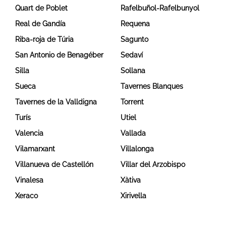
Quart de Poblet
Rafelbuñol-Rafelbunyol
Real de Gandía
Requena
Riba-roja de Túria
Sagunto
San Antonio de Benagéber
Sedaví
Silla
Sollana
Sueca
Tavernes Blanques
Tavernes de la Valldigna
Torrent
Turís
Utiel
Valencia
Vallada
Vilamarxant
Villalonga
Villanueva de Castellón
Villar del Arzobispo
Vinalesa
Xàtiva
Xeraco
Xirivella