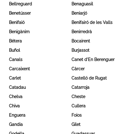
Bellreguard
Benaguasil
Benetússer
Beniarjó
Benifaió
Benifairó de les Valls
Benigànim
Benirredrà
Bétera
Bocairent
Buñol
Burjassot
Canals
Canet d'En Berenguer
Carcaixent
Càrcer
Carlet
Castelló de Rugat
Catadau
Catarroja
Chelva
Cheste
Chiva
Cullera
Enguera
Foios
Gandia
Gilet
Godella
Guadassuar