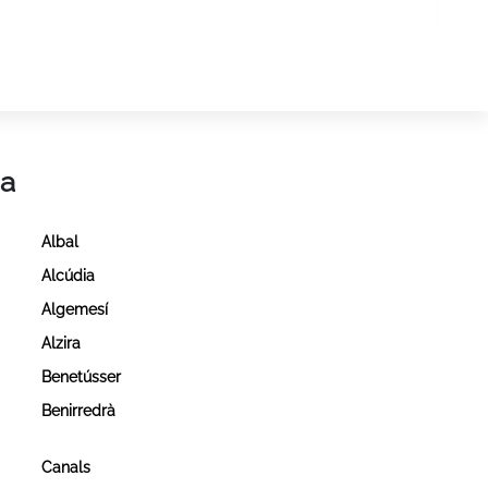
ia
Albal
Alcúdia
a
Algemesí
Alzira
Benetússer
Benirredrà
Canals