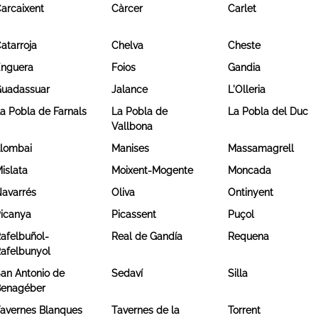
arcaixent
Càrcer
Carlet
atarroja
Chelva
Cheste
nguera
Foios
Gandia
uadassuar
Jalance
L'Olleria
a Pobla de Farnals
La Pobla de
La Pobla del Duc
Vallbona
lombai
Manises
Massamagrell
islata
Moixent-Mogente
Moncada
avarrés
Oliva
Ontinyent
icanya
Picassent
Puçol
afelbuñol-
Real de Gandía
Requena
afelbunyol
an Antonio de
Sedaví
Silla
enagéber
avernes Blanques
Tavernes de la
Torrent