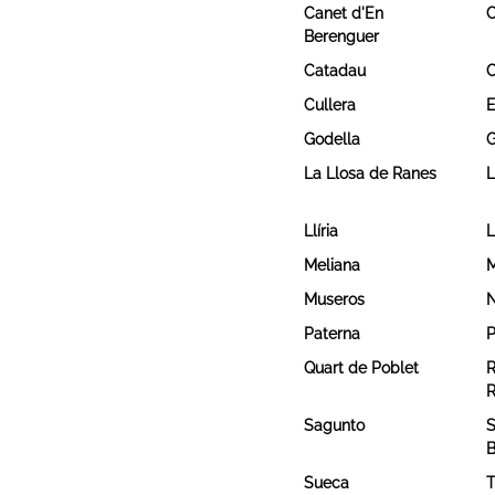
Canet d'En
C
Berenguer
Catadau
C
Cullera
E
Godella
G
La Llosa de Ranes
L
Llíria
L
Meliana
M
Museros
N
Paterna
P
Quart de Poblet
R
R
Sagunto
S
B
Sueca
T