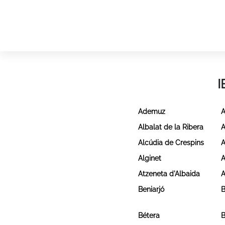
I
Ademuz
A
Albalat de la Ribera
A
Alcúdia de Crespins
A
Alginet
A
Atzeneta d'Albaida
A
Beniarjó
B
Bétera
B