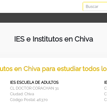
IES e Institutos en Chiva
tutos en Chiva para estudiar todos 
IES ESCUELA DE ADULTOS
I
CL DOCTOR CORACHAN 31
C
Ciudad:
Chiva
C
Código Postal:
46370
C