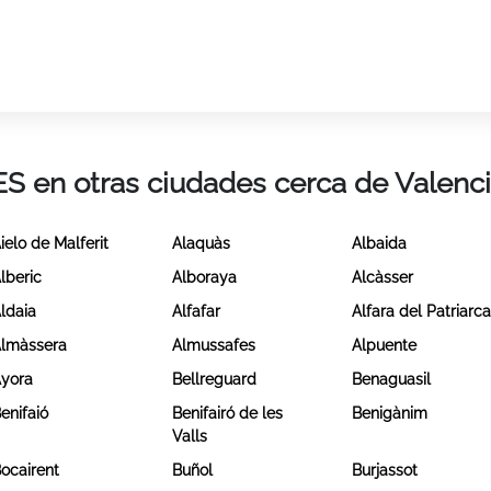
ES en otras ciudades cerca de Valenc
ielo de Malferit
Alaquàs
Albaida
lberic
Alboraya
Alcàsser
ldaia
Alfafar
Alfara del Patriarc
lmàssera
Almussafes
Alpuente
yora
Bellreguard
Benaguasil
enifaió
Benifairó de les
Benigànim
Valls
ocairent
Buñol
Burjassot