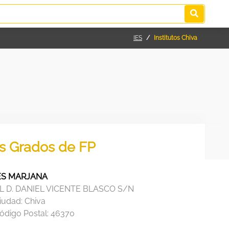
IES
Institutos Chiva
los Grados de FP
ES MARJANA
L D. DANIEL VICENTE BLASCO S/N
iudad:
Chiva
ódigo Postal:
46370