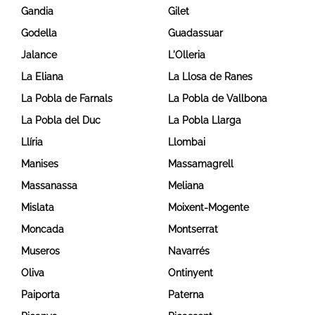
Gandia
Gilet
Godella
Guadassuar
Jalance
L'Olleria
La Eliana
La Llosa de Ranes
La Pobla de Farnals
La Pobla de Vallbona
La Pobla del Duc
La Pobla Llarga
Llíria
Llombai
Manises
Massamagrell
Massanassa
Meliana
Mislata
Moixent-Mogente
Moncada
Montserrat
Museros
Navarrés
Oliva
Ontinyent
Paiporta
Paterna