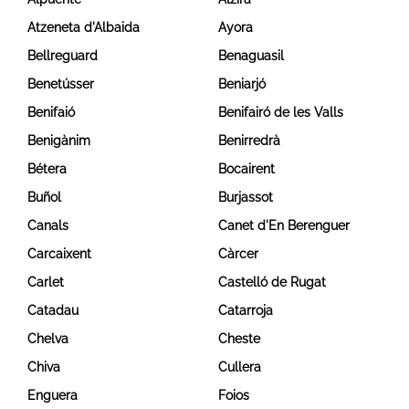
Atzeneta d'Albaida
Ayora
Bellreguard
Benaguasil
Benetússer
Beniarjó
Benifaió
Benifairó de les Valls
Benigànim
Benirredrà
Bétera
Bocairent
Buñol
Burjassot
Canals
Canet d'En Berenguer
Carcaixent
Càrcer
Carlet
Castelló de Rugat
Catadau
Catarroja
Chelva
Cheste
Chiva
Cullera
Enguera
Foios