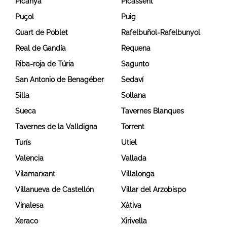
Picanya
Picassent
Puçol
Puig
Quart de Poblet
Rafelbuñol-Rafelbunyol
Real de Gandía
Requena
Riba-roja de Túria
Sagunto
San Antonio de Benagéber
Sedaví
Silla
Sollana
Sueca
Tavernes Blanques
Tavernes de la Valldigna
Torrent
Turís
Utiel
Valencia
Vallada
Vilamarxant
Villalonga
Villanueva de Castellón
Villar del Arzobispo
Vinalesa
Xàtiva
Xeraco
Xirivella