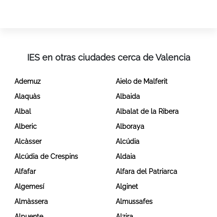
IES en otras ciudades cerca de Valencia
Ademuz
Aielo de Malferit
Alaquàs
Albaida
Albal
Albalat de la Ribera
Alberic
Alboraya
Alcàsser
Alcúdia
Alcúdia de Crespins
Aldaia
Alfafar
Alfara del Patriarca
Algemesí
Alginet
Almàssera
Almussafes
Alpuente
Alzira